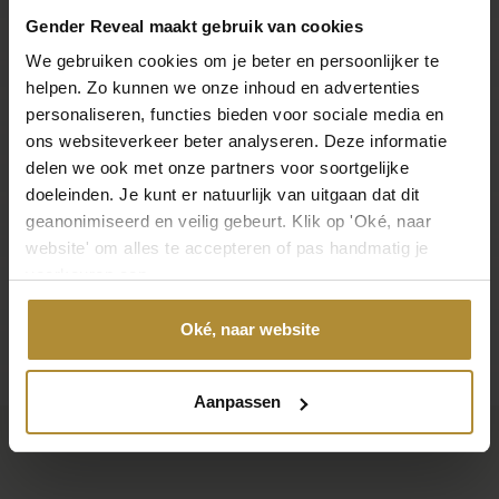
Gender Reveal maakt gebruik van cookies
We gebruiken cookies om je beter en persoonlijker te
helpen. Zo kunnen we onze inhoud en advertenties
personaliseren, functies bieden voor sociale media en
ons websiteverkeer beter analyseren. Deze informatie
delen we ook met onze partners voor soortgelijke
doeleinden. Je kunt er natuurlijk van uitgaan dat dit
geanonimiseerd en veilig gebeurt. Klik op 'Oké, naar
website' om alles te accepteren of pas handmatig je
voorkeuren aan.
Folie Ballon Mom to Be
Elektrische ballonpomp
3,95
43,95
Vanaf
Oké, naar website
1
2
3
4
Aanpassen