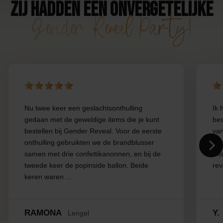
Zij hadden een onvergetelijke
Gender Reveal Party!
Nu twee keer een geslachtsonthulling
Ik 
gedaan met de geweldige items die je kunt
bes
bestellen bij Gender Reveal. Voor de eerste
van
onthulling gebruikten we de brandblusser
opg
samen met drie confettikanonnen, en bij de
mis
tweede keer de popinside ballon. Beide
rev
keren waren ...
RAMONA
Y.
Lengel