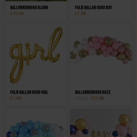
Ballonnenboog Blauw
Folie Ballon Goud Boy
29,95
7,95
Folie Ballon Goud Girl
Ballonnenboog Roze
Oorspronkelijke
Huidige
7,95
22,95
17,50
prijs
prijs
was:
is:
22,95.
17,50.