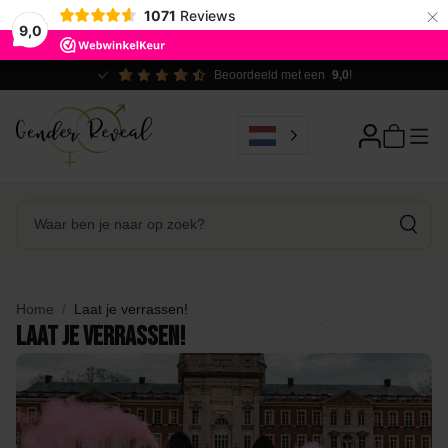
×
1071
Reviews
9,0
Beoordeeld met een
9,0
!
Home
Laat je verrassen!
Laat je verrassen!