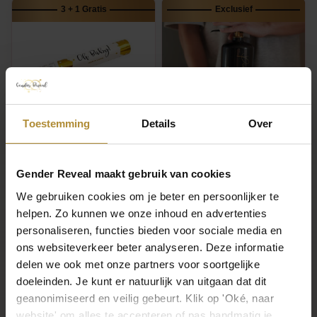
3 + 1 Gratis
Exclusief
Toestemming
Details
Over
Confetti Kanon Oh Baby
Brandblusser
89,95
64,95
Gender Reveal maakt gebruik van cookies
8,95
1
8
We gebruiken cookies om je beter en persoonlijker te
helpen. Zo kunnen we onze inhoud en advertenties
personaliseren, functies bieden voor sociale media en
ons websiteverkeer beter analyseren. Deze informatie
delen we ook met onze partners voor soortgelijke
doeleinden. Je kunt er natuurlijk van uitgaan dat dit
geanonimiseerd en veilig gebeurt. Klik op 'Oké, naar
website' om alles te accepteren of pas handmatig je