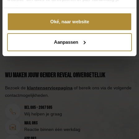
voorkeuren aan.
Gender Reveal Kraskaart
Gender Reveal Pick en Mix
Oké, naar website
Ballon
2,95
39,95
2
Aanpassen
Wij maken jouw Gender Reveal onvergetelijk
Bezoek de
klantenservicepagina
of bereik ons via de volgende
contactmogelijkheden.
Bel 085 - 2007 595
Wij helpen je graag
Mail ons
Reactie binnen één werkdag
App ons