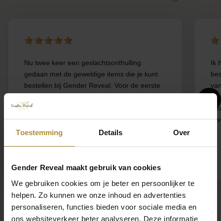
Nu twee keer een geslachtsonthulling
Ik 
gedaan met de geweldige items die je kunt
bes
bestellen bij Gender Reveal. Voor de eerste
van
onthulling gebruikten we de brandblusser
opg
samen met drie confettikanonnen, en bij de
mis
tweede keer de popinside ballon. Beide
rev
keren waren ...
Toestemming
Details
Over
RAMONA
Y.
Lengel
Gender Reveal maakt gebruik van cookies
We gebruiken cookies om je beter en persoonlijker te
helpen. Zo kunnen we onze inhoud en advertenties
personaliseren, functies bieden voor sociale media en
ons websiteverkeer beter analyseren. Deze informatie
Bekijk alle reviews