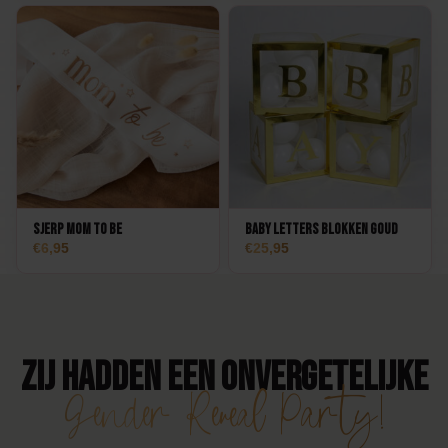
Sjerp Mom to Be
Baby Letters Blokken Goud
6,95
25,95
Zij hadden een onvergetelijke
Gender Reveal Party!