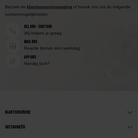
Bezoek de
klantenservicepagina
of bereik ons via de volgende
contactmogelijkheden.
Bel 085 - 2007 595
Wij helpen je graag
Mail ons
Reactie binnen één werkdag
App ons
Handig toch?
Klantenservice
Categorieën