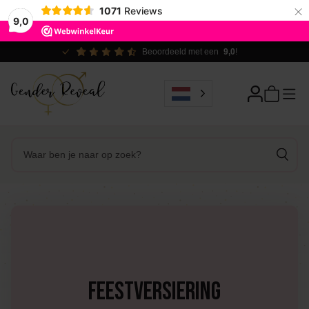
×
1071
Reviews
9,0
Ecologisch verantwoord
Feestversiering