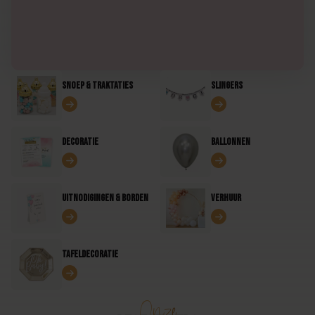
Snoep & traktaties
Slingers
Decoratie
Ballonnen
Uitnodigingen & borden
Verhuur
Tafeldecoratie
Onze