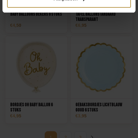
Baby balloons Bekers 8 stuks
Tafel Ballonstandaard
transparant
4,50
6,95
Bordjes Oh Baby Ballon 6
Gebaksbordjes Lichtblauw
stuks
Goud 6 stuks
4,95
3,95
1
2
3