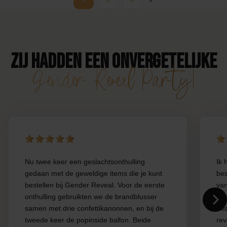
Zij hadden een onvergetelijke
Gender Reveal Party!
Nu twee keer een geslachtsonthulling
Ik 
gedaan met de geweldige items die je kunt
bes
bestellen bij Gender Reveal. Voor de eerste
van
onthulling gebruikten we de brandblusser
opg
samen met drie confettikanonnen, en bij de
mis
tweede keer de popinside ballon. Beide
rev