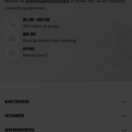
Bezoek de
klantenservicepagina
of bereik ons via de volgende
contactmogelijkheden.
Bel 085 - 2007 595
Wij helpen je graag
Mail ons
Reactie binnen één werkdag
App ons
Handig toch?
Klantenservice
Categorieën
Over Gender Reveal