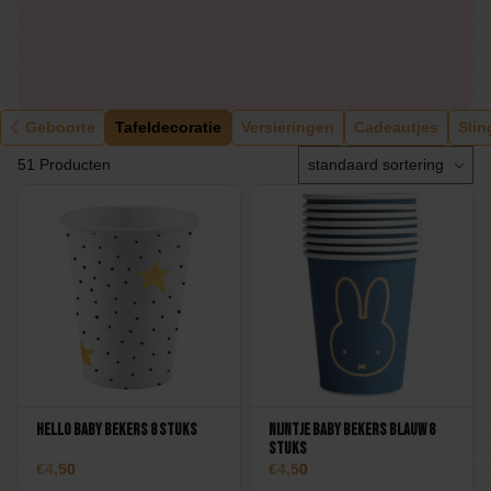
Geboorte
Tafeldecoratie
Versieringen
Cadeautjes
Slin
51 Producten
Hello Baby Bekers 8 stuks
Nijntje Baby Bekers Blauw 8
stuks
4,50
4,50