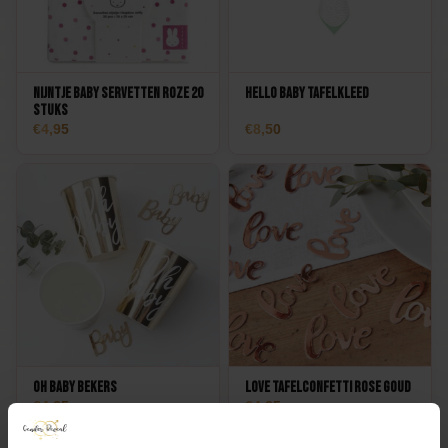
Nijntje Baby Servetten Roze 20
Hello Baby Tafelkleed
stuks
4,95
8,50
Oh Baby Bekers
Love Tafelconfetti Rose Goud
4,25
4,25