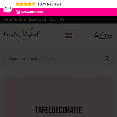
×
1071
Reviews
9,0
Ecologisch verantwoord
Tafeldecoratie