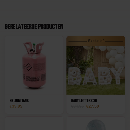
Gerelateerde producten
Exclusief
Helium Tank
Baby Letters 3D
Oorspronkelijke
Huidige
39,95
34,95
27,50
prijs
prijs
was:
is:
34,95.
27,50.