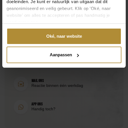
doeleinden. Je kunt er natuurlijk van uitgaan dat dit
geanonimiseerd en veilig gebeurt. Klik op 'Oké, naar
website' om alles te accepteren of pas handmatig je
Neem direct contact op
voorkeuren aan.
Bezoek de
klantenservicepagina
of bereik ons via de
Oké, naar website
volgende contactmogelijkheden.
Aanpassen
Bel 085 - 2007 595
Wij helpen je graag
Mail ons
Reactie binnen één werkdag
App ons
Handig toch?