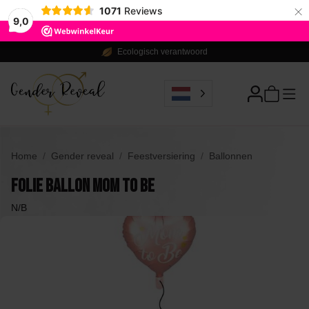
×
1071
Reviews
9,0
Ecologisch verantwoord
Home
Gender reveal
Feestversiering
Ballonnen
Folie Ballon Mom to Be
N/B