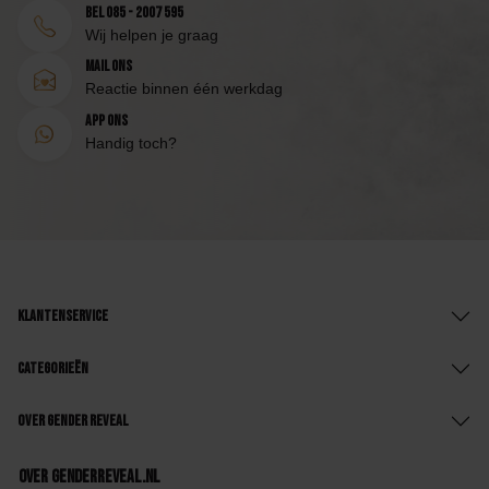
Bel 085 - 2007 595
Wij helpen je graag
Mail ons
Reactie binnen één werkdag
App ons
Handig toch?
Klantenservice
Categorieën
Over Gender Reveal
Over GenderReveal.nl