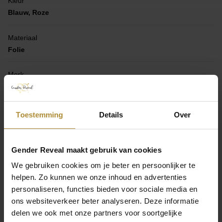
Kleur
Blauw, Roze
Materiaal
Folie
Merk
Partydeco
Balloninhoud
Toestemming
Details
Over
Helium, Leeg
EAN
Gender Reveal maakt gebruik van cookies
N/B
We gebruiken cookies om je beter en persoonlijker te
helpen. Zo kunnen we onze inhoud en advertenties
Laat je mening achter
personaliseren, functies bieden voor sociale media en
ons websiteverkeer beter analyseren. Deze informatie
Laat een beoordeling achter
delen we ook met onze partners voor soortgelijke