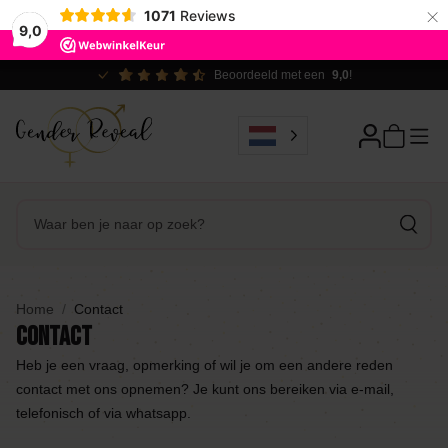
×
1071
Reviews
9,0
Beoordeeld met een
9,0
!
Home
Contact
Contact
Heb je een vraag, opmerking of wil je om een andere reden
contact met ons opnemen? Je kunt ons bereiken via e-mail,
telefonisch of via whatsapp.