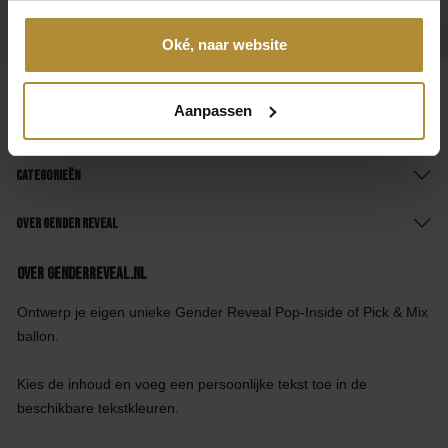
Oké, naar website
Aanpassen
Klantenservice
Categorieën
Over Gender Reveal
Over GenderReveal.nl
Ontwerp je eigen unieke Gender Reveal Pop-Inside of Pick & Mix
ballon.
Kies de inhoud en voeg een persoonlijke tekst toe in de
beschikbare tekstkleuren.