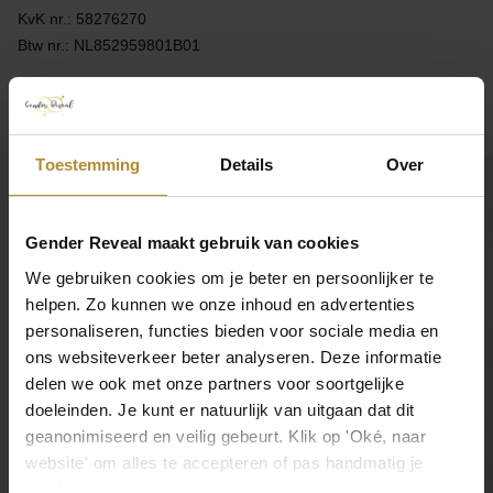
KvK nr.: 58276270
Btw nr.: NL852959801B01
Toestemming
Details
Over
Wij maken jouw Gender Reveal onvergetelijk
Gender Reveal maakt gebruik van cookies
Bezoek de
klantenservicepagina
of bereik ons via de volgende
We gebruiken cookies om je beter en persoonlijker te
contactmogelijkheden.
helpen. Zo kunnen we onze inhoud en advertenties
Bel 085 - 2007 595
personaliseren, functies bieden voor sociale media en
Wij helpen je graag
ons websiteverkeer beter analyseren. Deze informatie
Mail ons
delen we ook met onze partners voor soortgelijke
Reactie binnen één werkdag
doeleinden. Je kunt er natuurlijk van uitgaan dat dit
geanonimiseerd en veilig gebeurt. Klik op 'Oké, naar
App ons
Handig toch?
website' om alles te accepteren of pas handmatig je
voorkeuren aan.