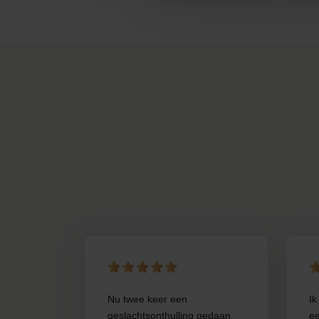
Nu twee keer een
Ik
geslachtsonthulling gedaan
ee