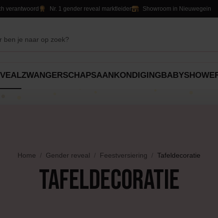
ch verantwoord
Nr. 1 gender reveal marktleider
Showroom in Nieuwegein
VEAL
ZWANGERSCHAPSAANKONDIGING
BABYSHOWE
atie
Feestversiering
Alles voor
Cadeautjes
Tafeldecoratie
rt
Ballonnen
Snoep & traktaties
Jongens
Ove
Ballonnen
Home
Gender reveal
Feestversiering
Tafeldecoratie
Slingers
Slingers
Meisjes
Tafeldecoratie
atas
Uitnodigingen & borden
Decoratie
Unisex