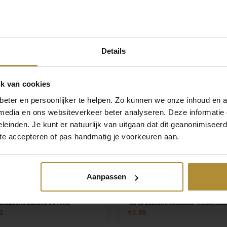
by Bekers
Love Tafelconfetti Rose Goud
5
4,25
Details
k van cookies
eter en persoonlijker te helpen. Zo kunnen we onze inhoud en a
 media en ons websiteverkeer beter analyseren. Deze informati
leinden. Je kunt er natuurlijk van uitgaan dat dit geanonimiseerd 
 te accepteren of pas handmatig je voorkeuren aan.
Aanpassen
balloons Bekers 8 stuks
Tafel Ballonstandaard transpara
0
6,95