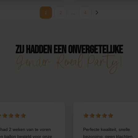
1
2
…
4
Zij hadden een onvergetelijke
Gender Reveal Party!
 had 2 weken van te voren
Perfecte kwaliteit, snelle
n ballon besteld voor onze
bezorging, geen klachten.