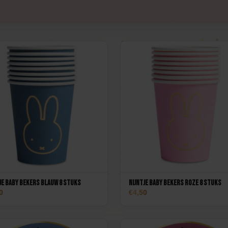
rten
Spelletjes
Ballonnen
Uitnodigingen &
rwerk
Tafeldecoratie
borden
Cadeau's
Verhuur
Tafeldecoratie
je Baby Bekers Blauw 8 stuks
Nijntje Baby Bekers Roze 8 stuks
0
4,50