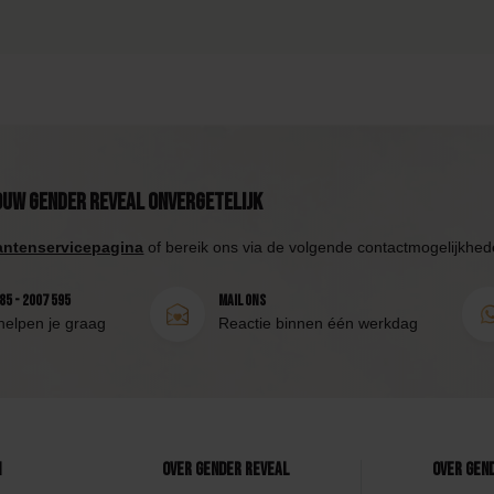
ouw Gender Reveal onvergetelijk
antenservicepagina
of bereik ons via de volgende contactmogelijkhed
85 - 2007 595
Mail ons
helpen je graag
Reactie binnen één werkdag
n
Over Gender Reveal
Over Gen