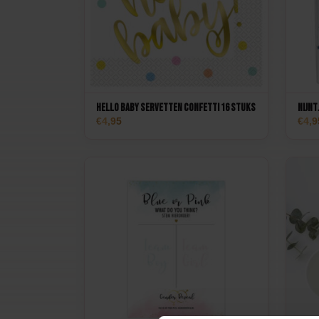
Hello Baby Servetten confetti 16 stuks
Nijnt
4,95
4,9