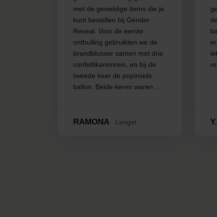
met de geweldige items die je
ge
kunt bestellen bij Gender
d
Reveal. Voor de eerste
ba
onthulling gebruikten we de
e
brandblusser samen met drie
ie
confettikanonnen, en bij de
re
tweede keer de popinside
ballon. Beide keren waren ...
RAMONA
Y
Lengel