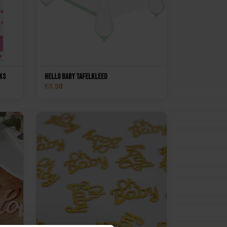
uks
Hello Baby Tafelkleed
8,50