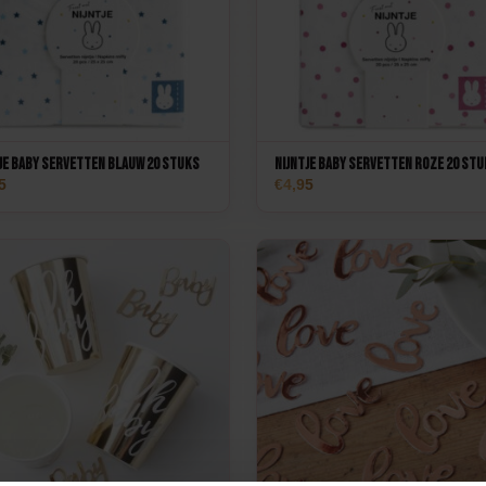
je Baby Servetten Blauw 20 stuks
Nijntje Baby Servetten Roze 20 st
5
4,95