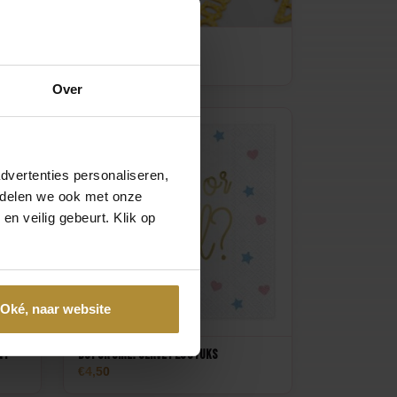
Oh Baby! Tafelconfetti
4,25
Over
dvertenties personaliseren,
e delen we ook met onze
en veilig gebeurt. Klik op
Oké, naar website
nt
Boy or Girl? Servet 20 stuks
4,50