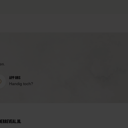
en.
App ons
Handig toch?
derReveal.nl