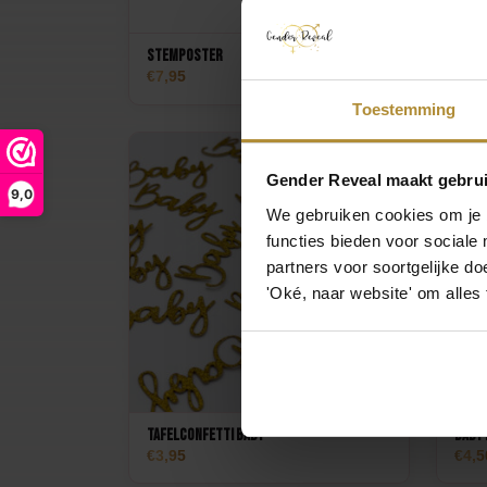
Stemposter
Oh Ba
7,95
4,2
Toestemming
Gender Reveal maakt gebrui
9,0
We gebruiken cookies om je b
functies bieden voor sociale
partners voor soortgelijke doe
'Oké, naar website' om alles
Tafelconfetti Baby
Baby 
3,95
4,5