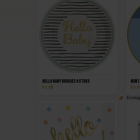
Hello Baby Bordjes 8 stuks
Nijnt
4,95
4,9
Ecolog