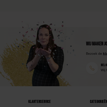
Wij maken j
Bezoek de
kl
Bel 0
Wij 
Klantenservice
Categorieë