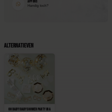
EAN
App ons
Handig toch?
8998340153802
Alternatieven
Oh Baby! Babyshower Party in a