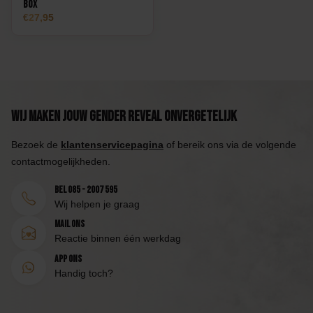
Box
27,95
Wij maken jouw Gender Reveal onvergetelijk
Bezoek de
klantenservicepagina
of bereik ons via de volgende
contactmogelijkheden.
Bel 085 - 2007 595
Wij helpen je graag
Mail ons
Reactie binnen één werkdag
App ons
Handig toch?