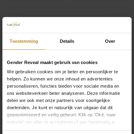
Technische specificaties
Verpakking
Toestemming
Details
Over
Gewicht
0,4 kg
Gender Reveal maakt gebruik van cookies
We gebruiken cookies om je beter en persoonlijker te
Afmetingen
helpen. Zo kunnen we onze inhoud en advertenties
26,5 × 16,5 × 5 cm
personaliseren, functies bieden voor sociale media en
ons websiteverkeer beter analyseren. Deze informatie
Product
delen we ook met onze partners voor soortgelijke
doeleinden. Je kunt er natuurlijk van uitgaan dat dit
Collectie
geanonimiseerd en veilig gebeurt. Klik op 'Oké, naar
Pink & navy
website' om alles te accepteren of pas handmatig je
Toon meer
voorkeuren aan.