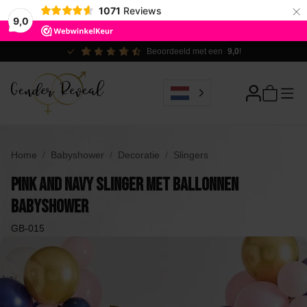
×
1071
Reviews
9,0
Ecologisch verantwoord
Home
Babyshower
Decoratie
Slingers
Pink and Navy Slinger met Ballonnen
BabyShower
GB-015