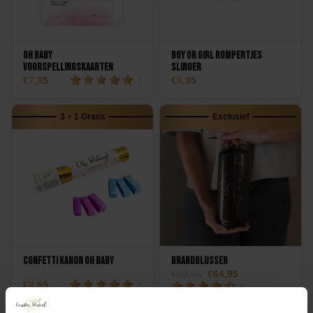
pasteltinten zijn bewust gekozen: ze zijn feestelijk zonder
schreeuwerig te worden. Op foto's komen ze prachtig tot hun
recht, geloof me.
Oh Baby
Boy or Girl Rompertjes
Voorspellingskaarten
Slinger
En het mooiste? Na afloop trek je ze er gewoon weer af. Geen
7,95
8,95
1
gedoe met lijmresten of beschadigde stof. Je oma's vintage
blouse blijft intact, je nieuwe shirt ook. Iedereen blij.
3 + 1 Gratis
Exclusief
Dus, ben jij klaar om je gasten een team te laten kiezen? Voeg
deze Team Boy en Team Girl stickers toe aan je winkelwagen en
maak van je gender reveal een moment waar iedereen nog lang
over napraat. Want laten we eerlijk zijn: het gaat niet alleen om
de onthulling zelf, maar vooral om het samen beleven van dat
magische moment!
Confetti Kanon Oh Baby
Brandblusser
89,95
64,95
8,95
1
8