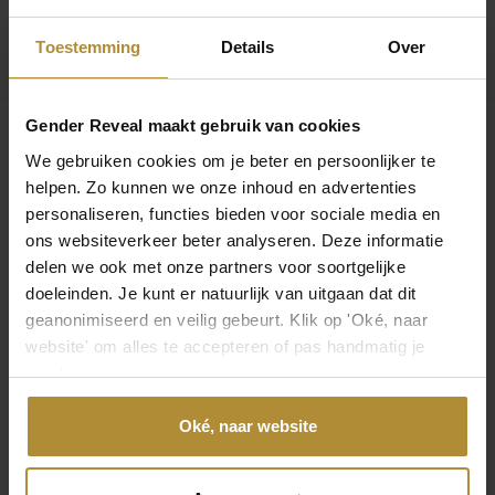
Toestemming
Details
Over
Technische specificaties
Gender Reveal maakt gebruik van cookies
Verpakking
We gebruiken cookies om je beter en persoonlijker te
Afmetingen
helpen. Zo kunnen we onze inhoud en advertenties
12 × 6 cm
personaliseren, functies bieden voor sociale media en
ons websiteverkeer beter analyseren. Deze informatie
delen we ook met onze partners voor soortgelijke
Product
doeleinden. Je kunt er natuurlijk van uitgaan dat dit
geanonimiseerd en veilig gebeurt. Klik op 'Oké, naar
Afmeting
website' om alles te accepteren of pas handmatig je
4 cm
voorkeuren aan.
Kleur
Oké, naar website
Blauw, Roze
Materiaal