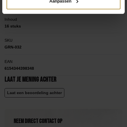
Aanpassen
Papier, Sticker
Inhoud
16 stuks
SKU
GRN-032
EAN
6154344398348
Laat je mening achter
Laat een beoordeling achter
Neem direct contact op