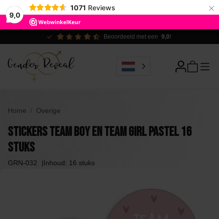
×
1071
Reviews
9,0
Ecologisch verantwoord
Home
Overige
Stickers Team Boy en Team Girl pastel 16
stuks
GRN-032
Inhoud: 16 stuks