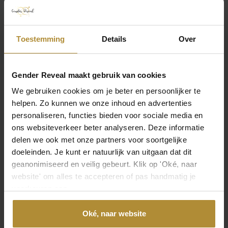
Verpakking
Gewicht
Toestemming
Details
Over
0,2 kg
Afmetingen
Gender Reveal maakt gebruik van cookies
15 × 16 × 0,5 cm
We gebruiken cookies om je beter en persoonlijker te
helpen. Zo kunnen we onze inhoud en advertenties
personaliseren, functies bieden voor sociale media en
Product
ons websiteverkeer beter analyseren. Deze informatie
Collectie
delen we ook met onze partners voor soortgelijke
Boy or Girl
doeleinden. Je kunt er natuurlijk van uitgaan dat dit
Toon meer
geanonimiseerd en veilig gebeurt. Klik op 'Oké, naar
Laat je mening achter
Afmeting
website' om alles te accepteren of pas handmatig je
2,5 meter
voorkeuren aan.
Laat een beoordeling achter
Oké, naar website
Kleur
Wit