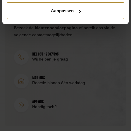
Aanpassen
Neem direct contact op
Materiaal
Papier
Bezoek de
klantenservicepagina
of bereik ons via de
volgende contactmogelijkheden.
Inhoud
1 slinger met 12 vlaggen
Bel 085 - 2007 595
SKU
Wij helpen je graag
CD-001
Mail ons
EAN
Reactie binnen één werkdag
8998340154663
App ons
Handig toch?