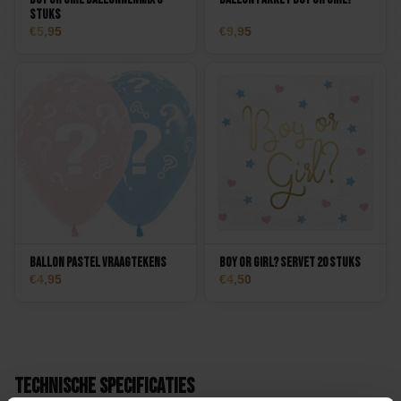
stuks
5,95
9,95
Ballon Pastel Vraagtekens
Boy or Girl? Servet 20 stuks
4,95
4,50
Technische specificaties