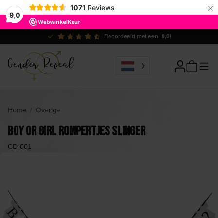
×
1071
Reviews
9,0
Ecologisch verantwoord
Home
Overige
Boy or Girl Rompertjes Slinger
CD-001