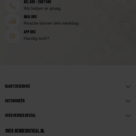
Bel 085 - 2007 595
Wij helpen je graag
Mail ons
Reactie binnen één werkdag
App ons
Handig toch?
Klantenservice
Categorieën
Over Gender Reveal
Over GenderReveal.nl