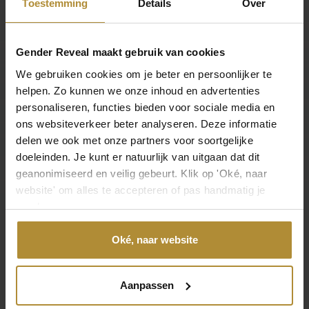
Technische specificaties
feest om nooit te vergeten.
Toestemming
Details
Over
Verpakking
Gender Reveal maakt gebruik van cookies
Afmetingen
We gebruiken cookies om je beter en persoonlijker te
12 × 6 cm
helpen. Zo kunnen we onze inhoud en advertenties
personaliseren, functies bieden voor sociale media en
Product
ons websiteverkeer beter analyseren. Deze informatie
delen we ook met onze partners voor soortgelijke
Afmeting
doeleinden. Je kunt er natuurlijk van uitgaan dat dit
4 cm
geanonimiseerd en veilig gebeurt. Klik op 'Oké, naar
website' om alles te accepteren of pas handmatig je
Kleur
voorkeuren aan.
Blauw, Roze
Oké, naar website
Materiaal
Papier, Sticker
Aanpassen
Inhoud