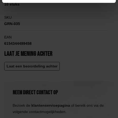
10 stuks
SKU
GRN-035
EAN
6154344499458
Laat je mening achter
Laat een beoordeling achter
Neem direct contact op
Bezoek de
klantenservicepagina
of bereik ons via de
volgende contactmogelijkheden.