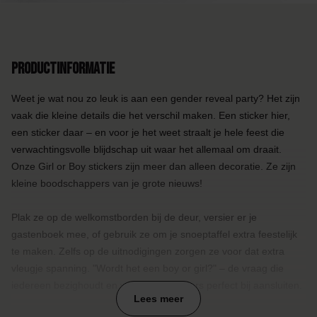
Productinformatie
Weet je wat nou zo leuk is aan een gender reveal party? Het zijn
vaak die kleine details die het verschil maken. Een sticker hier,
een sticker daar – en voor je het weet straalt je hele feest die
verwachtingsvolle blijdschap uit waar het allemaal om draait.
Onze Girl or Boy stickers zijn meer dan alleen decoratie. Ze zijn
kleine boodschappers van je grote nieuws!
Plak ze op de welkomstborden bij de deur, versier er je
gastenboek mee, of gebruik ze om je snoeptaffel extra feestelijk
te maken. Zelfs op de uitnodigingen zorgen ze voor dat extra
vleugje spanning. "Wordt het een boy or girl?" – de vraag die
iedereen bezighoudt en waar deze stickers perfect bij aansluiten.
Lees meer