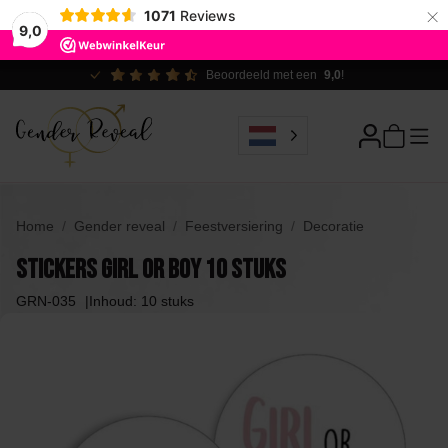
×
1071
Reviews
9,0
Ecologisch verantwoord
Home
Gender reveal
Feestversiering
Decoratie
Stickers Girl or Boy 10 stuks
GRN-035
Inhoud: 10 stuks