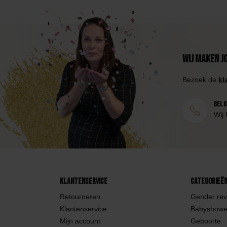
Wij maken j
Bezoek de
kl
Bel 0
Wij 
Klantenservice
Categorieë
Retourneren
Gender rev
Klantenservice
Babyshowe
Mijn account
Geboorte