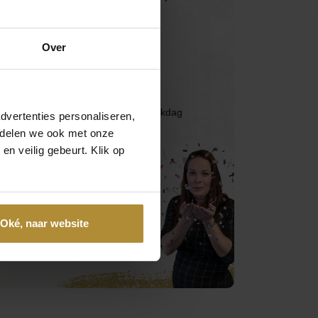
Bel 085 - 2007 595
Over
Wij helpen je graag
Mail ons
Reactie binnen één werkdag
dvertenties personaliseren,
e delen we ook met onze
en veilig gebeurt. Klik op
App ons
Handig toch?
Oké, naar website