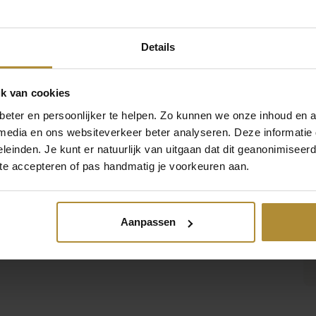
00 gram
Details
RS-008
154335458488
k van cookies
eter en persoonlijker te helpen. Zo kunnen we onze inhoud en a
 media en ons websiteverkeer beter analyseren. Deze informati
leinden. Je kunt er natuurlijk van uitgaan dat dit geanonimiseerd 
 te accepteren of pas handmatig je voorkeuren aan.
Aanpassen