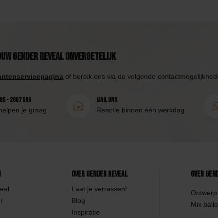
ouw Gender Reveal onvergetelijk
antenservicepagina
of bereik ons via de volgende contactmogelijkhed
85 - 2007 595
Mail ons
helpen je graag
Reactie binnen één werkdag
n
Over Gender Reveal
Over Gen
eal
Laat je verrassen!
Ontwerp 
r
Blog
Mix ballo
Inspiratie