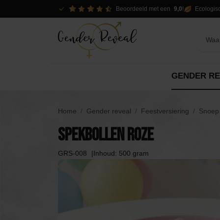
Beoordeeld met een
9,0
!
Ecologis
GENDER RE
Reveal opties
Pakketten
Decor
Home
Gender reveal
Feestversiering
Snoep 
Versieringen
Spekbollen roze
Pakketten
Spo
Pakketten
Slingers
GRS-008
Inhoud: 500 gram
Verhuur opties
DIY
Confetti Kanonnen
Piñ