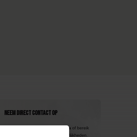
Neem direct contact op
Bezoek de
klantenservicepagina
of bereik
ons via de volgende contactmogelijkheden.