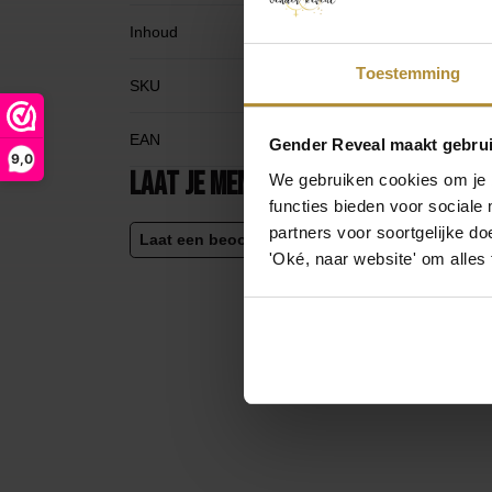
Inhoud
5
Toestemming
SKU
G
EAN
6
Gender Reveal maakt gebrui
9,0
Laat je mening achter
We gebruiken cookies om je b
functies bieden voor sociale
partners voor soortgelijke doe
Laat een beoordeling achter
'Oké, naar website' om alles