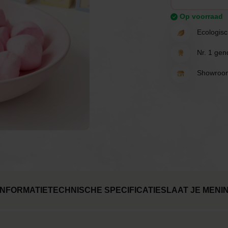
rten
Spelletjes
Ballonnen
Op voorraad
Ecologisc
Uitnodigingen &
rwerk
Tafeldecoratie
borden
Nr. 1 gend
Cadeau's
Verhuur
Showroom
Tafeldecoratie
NFORMATIE
TECHNISCHE SPECIFICATIES
LAAT JE MENI