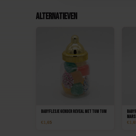
Alternatieven
Babyflesje Gender Reveal met Tum tum
Babyf
mars
1,65
1,6