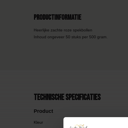
Productinformatie
Heerlijke zachte roze spekbollen
Inhoud ongeveer 50 stuks per 500 gram.
Technische specificaties
Product
Kleur
R