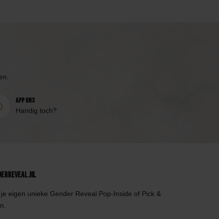
en.
App ons
Handig toch?
derReveal.nl
je eigen unieke Gender Reveal Pop-Inside of Pick &
n.