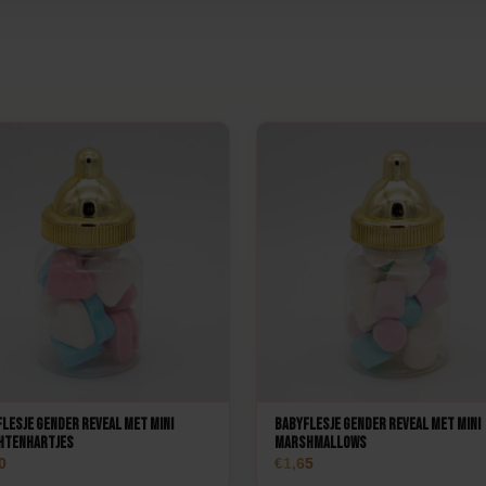
lesje Gender Reveal met mini
Babyflesje Gender Reveal met mini
htenhartjes
marshmallows
0
1,65