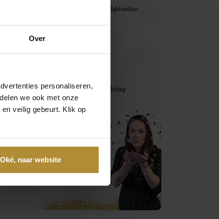
ons via de volgende contactmogelijkheden.
Over
Bel 085 - 2007 595
Wij helpen je graag
Mail ons
dvertenties personaliseren,
Reactie binnen één werkdag
e delen we ook met onze
en veilig gebeurt. Klik op
App ons
Handig toch?
Oké, naar website