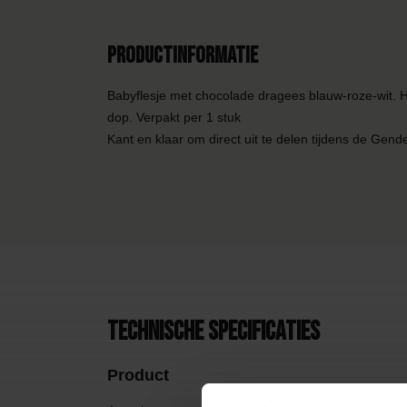
Productinformatie
Babyflesje met chocolade dragees blauw-roze-wit. H
dop. Verpakt per 1 stuk
Kant en klaar om direct uit te delen tijdens de Gend
Technische specificaties
Product