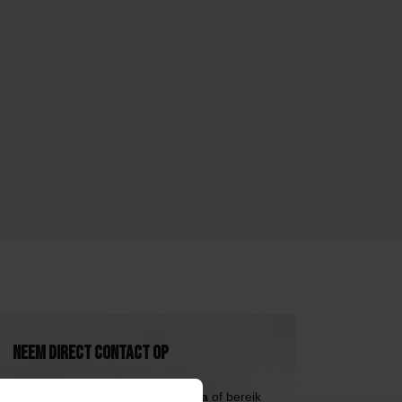
Neem direct contact op
Bezoek de
klantenservicepagina
of bereik