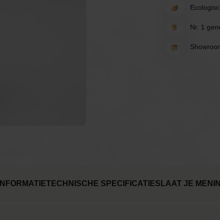
rten
Spelletjes
Ballonnen
Ecologisc
Nr. 1 gend
Uitnodigingen &
rwerk
Tafeldecoratie
borden
Showroom
Cadeau's
Verhuur
Tafeldecoratie
NFORMATIE
TECHNISCHE SPECIFICATIES
LAAT JE MENI