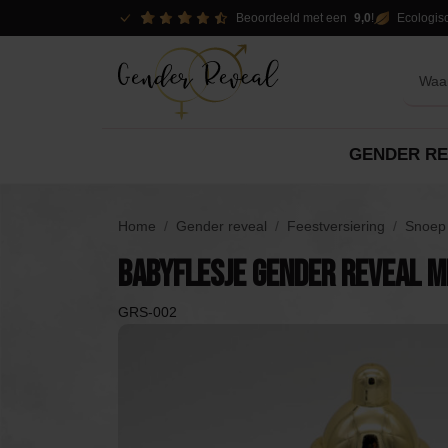
Beoordeeld met een
9,0
!
Ecologis
GENDER RE
Reveal opties
Pakketten
Decor
Home
Gender reveal
Feestversiering
Snoep 
Versieringen
Babyflesje Gender Reveal 
Pakketten
Spo
Pakketten
Slingers
GRS-002
Verhuur opties
DIY
Confetti Kanonnen
Piñ