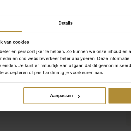
 stuk
lastic
Details
lauw, Goud, Roze, Wit
k van cookies
 x 8,5 cm ( B x H )
eter en persoonlijker te helpen. Zo kunnen we onze inhoud en a
 media en ons websiteverkeer beter analyseren. Deze informati
RS-002
leinden. Je kunt er natuurlijk van uitgaan dat dit geanonimiseerd 
 te accepteren of pas handmatig je voorkeuren aan.
150736333393
Aanpassen