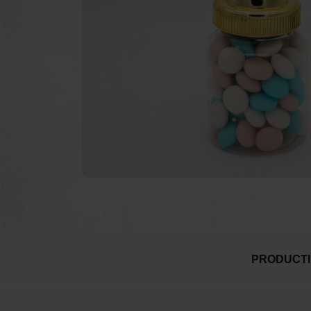
Poeder kanonnen
Taa
Brandblussers
Vuu
Ballonnen
PRODUCTI