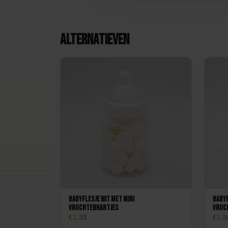
Alternatieven
Babyflesje wit met mini
Babyf
vruchtenhartjes
vruc
1,35
1,5