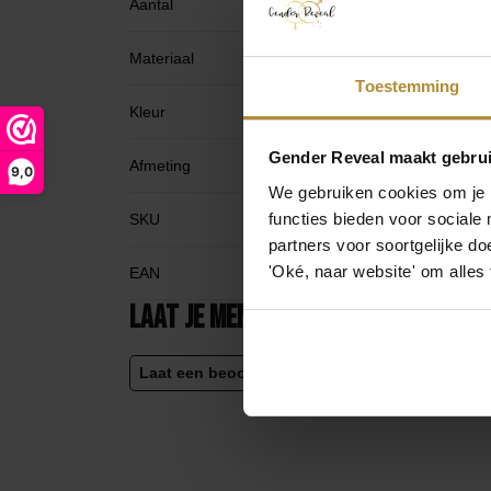
Aantal
1
Materiaal
P
Toestemming
Kleur
B
Gender Reveal maakt gebrui
Afmeting
4
9,0
We gebruiken cookies om je b
functies bieden voor sociale
SKU
G
partners voor soortgelijke doe
'Oké, naar website' om alles
EAN
6
Laat je mening achter
Laat een beoordeling achter