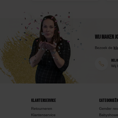
Wij maken j
Bezoek de
kl
Bel 0
Wij 
Klantenservice
Categorieë
Retourneren
Gender rev
Klantenservice
Babyshowe