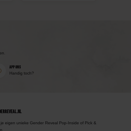
en.
App ons
Handig toch?
derReveal.nl
je eigen unieke Gender Reveal Pop-Inside of Pick &
n.