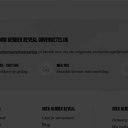
ouw Gender Reveal onvergetelijk
antenservicepagina
of bereik ons via de volgende contactmogelijkhed
85 - 2007 595
Mail ons
helpen je graag
Reactie binnen één werkdag
n
Over Gender Reveal
Over Gen
eal
Laat je verrassen!
Ontwerp 
r
Blog
Mix ballo