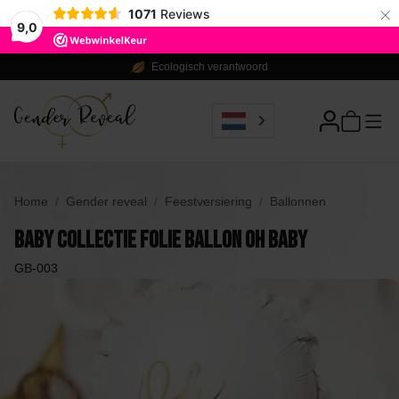
×
1071
Reviews
9,0
Ecologisch verantwoord
Home
Gender reveal
Feestversiering
Ballonnen
Baby Collectie Folie Ballon Oh Baby
GB-003