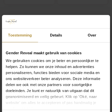
Technische specificaties
Toestemming
Details
Over
Verpakking
Gewicht
Gender Reveal maakt gebruik van cookies
0,02 kg
We gebruiken cookies om je beter en persoonlijker te
helpen. Zo kunnen we onze inhoud en advertenties
Afmetingen
personaliseren, functies bieden voor sociale media en
20 × 14,5 cm
ons websiteverkeer beter analyseren. Deze informatie
delen we ook met onze partners voor soortgelijke
Product
doeleinden. Je kunt er natuurlijk van uitgaan dat dit
geanonimiseerd en veilig gebeurt. Klik op 'Oké, naar
Collectie
website' om alles te accepteren of pas handmatig je
Baby Collectie
voorkeuren aan.
Toon meer