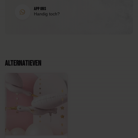
EAN
App ons
Handig toch?
8998340154014
Alternatieven