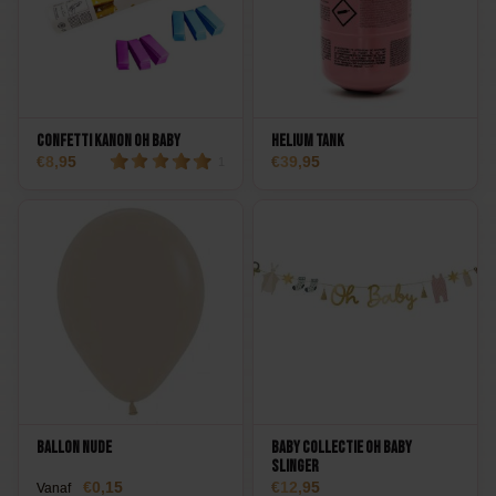
Confetti Kanon Oh Baby
Helium Tank
8,95
39,95
1
Ballon Nude
Baby Collectie Oh Baby
Slinger
0,15
12,95
Vanaf