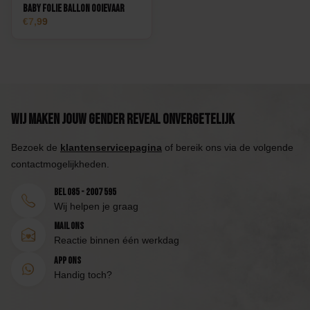
Baby Folie Ballon Ooievaar
7,99
Wij maken jouw Gender Reveal onvergetelijk
Bezoek de
klantenservicepagina
of bereik ons via de volgende
contactmogelijkheden.
Bel 085 - 2007 595
Wij helpen je graag
Mail ons
Reactie binnen één werkdag
App ons
Handig toch?