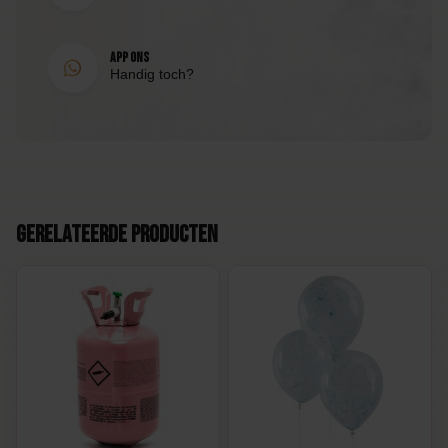
PDB-002
EAN
App ons
Handig toch?
8998340153918
Gerelateerde producten