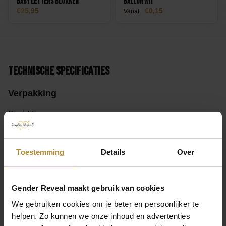
Baby Letters Blokken
Ballon Wit
25,95
0,15
Vanaf
Technische specificaties
Verpakking
Gewicht
0,02 kg
Afmetingen
Toestemming
Details
Over
20 × 20 cm
Gender Reveal maakt gebruik van cookies
Product
We gebruiken cookies om je beter en persoonlijker te
Collectie
helpen. Zo kunnen we onze inhoud en advertenties