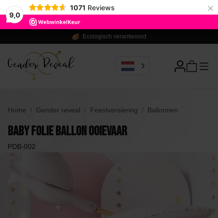
×
1071
Reviews
9,0
Ecologisch verantwoord
Home
Gender reveal
Feestversiering
Ballonnen
Baby Folie Ballon Ooievaar
PDB-002