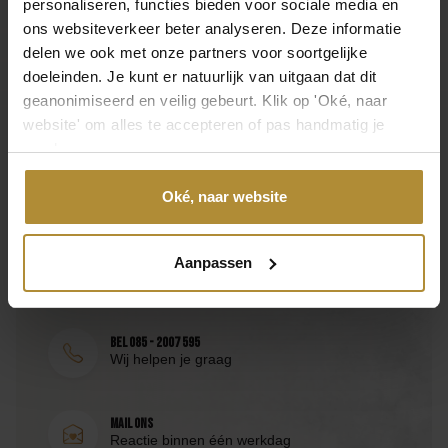
Baby Collectie
personaliseren, functies bieden voor sociale media en
Toon meer
ons websiteverkeer beter analyseren. Deze informatie
Laat je mening achter
delen we ook met onze partners voor soortgelijke
Afmeting
doeleinden. Je kunt er natuurlijk van uitgaan dat dit
130 x 60 cm ( B x L )
geanonimiseerd en veilig gebeurt. Klik op 'Oké, naar
Laat een beoordeling achter
website' om alles te accepteren of pas handmatig je
Kleur
voorkeuren aan.
Roze
Oké, naar website
Neem direct contact op
Materiaal
Folie
Bezoek de
klantenservicepagina
of bereik ons via de
Aanpassen
volgende contactmogelijkheden.
Inhoud
1 stuk
Bel 085 - 2007 595
Merk
Wij helpen je graag
Partydeco
Mail ons
SKU
Reactie binnen één werkdag