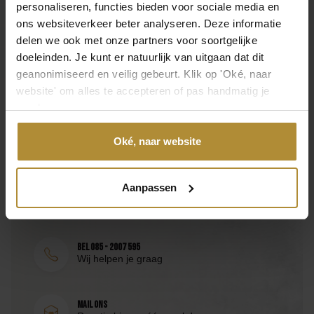
Materiaal
personaliseren, functies bieden voor sociale media en
Veelgestelde vragen
Papier
ons websiteverkeer beter analyseren. Deze informatie
Hoe kan ik een order retourneren?
delen we ook met onze partners voor soortgelijke
Inhoud
doeleinden. Je kunt er natuurlijk van uitgaan dat dit
6 stuks
Wat is de levertijd?
geanonimiseerd en veilig gebeurt. Klik op 'Oké, naar
website' om alles te accepteren of pas handmatig je
Merk
voorkeuren aan.
Partydeco
Oké, naar website
Neem direct contact op
SKU
PDT-015
Bezoek de
klantenservicepagina
of bereik ons via de
Aanpassen
volgende contactmogelijkheden.
EAN
8998340155332
Bel 085 - 2007 595
Wij helpen je graag
Mail ons