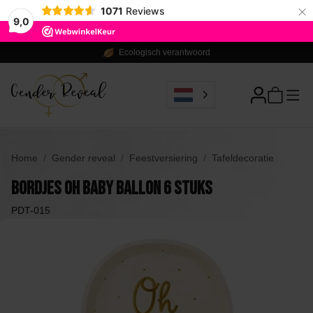
×
1071
Reviews
9,0
Ecologisch verantwoord
Home
Gender reveal
Feestversiering
Tafeldecoratie
Bordjes Oh Baby Ballon 6 stuks
PDT-015