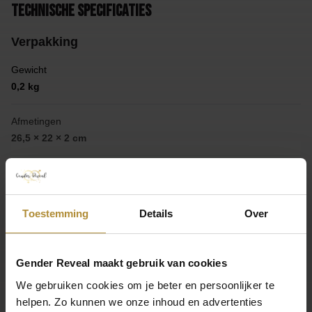
Technische specificaties
Verpakking
Gewicht
0,2 kg
Afmetingen
26,5 × 22 × 2 cm
Product
Collectie
Toestemming
Details
Over
Oh Baby
Toon meer
Laat je mening achter
Afmeting
Gender Reveal maakt gebruik van cookies
17,5 x 22 cm
We gebruiken cookies om je beter en persoonlijker te
Laat een beoordeling achter
helpen. Zo kunnen we onze inhoud en advertenties