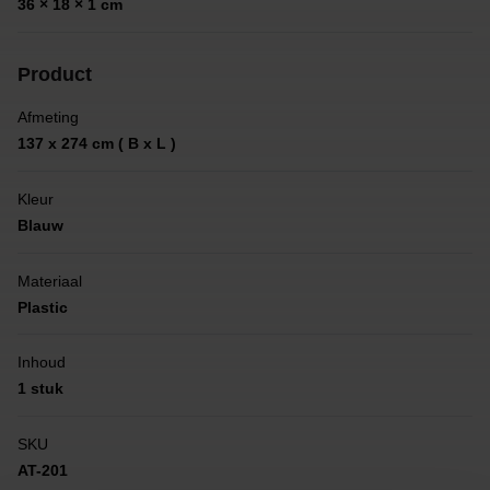
36 × 18 × 1 cm
Product
Afmeting
137 x 274 cm ( B x L )
Kleur
Blauw
Materiaal
Plastic
Inhoud
1 stuk
SKU
AT-201