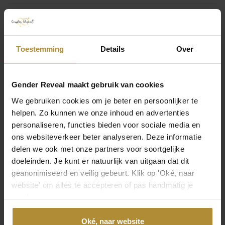
EAN
8998340153475
Laat je mening achter
Toestemming
Details
Over
Laat een beoordeling achter
Gender Reveal maakt gebruik van cookies
We gebruiken cookies om je beter en persoonlijker te
helpen. Zo kunnen we onze inhoud en advertenties
Neem direct contact op
personaliseren, functies bieden voor sociale media en
ons websiteverkeer beter analyseren. Deze informatie
Bezoek de
klantenservicepagina
of bereik ons via de
delen we ook met onze partners voor soortgelijke
volgende contactmogelijkheden.
doeleinden. Je kunt er natuurlijk van uitgaan dat dit
geanonimiseerd en veilig gebeurt. Klik op 'Oké, naar
website' om alles te accepteren of pas handmatig je
Bel 085 - 2007 595
voorkeuren aan.
Wij helpen je graag
Oké, naar website