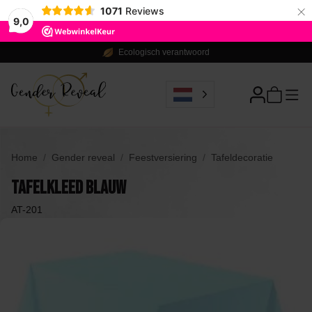
×
1071
Reviews
9,0
Ecologisch verantwoord
Home
Gender reveal
Feestversiering
Tafeldecoratie
Tafelkleed Blauw
AT-201