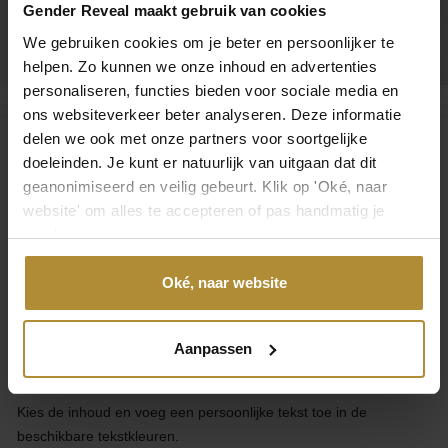
Gender Reveal maakt gebruik van cookies
We gebruiken cookies om je beter en persoonlijker te
helpen. Zo kunnen we onze inhoud en advertenties
personaliseren, functies bieden voor sociale media en
ons websiteverkeer beter analyseren. Deze informatie
delen we ook met onze partners voor soortgelijke
Klantenservice
doeleinden. Je kunt er natuurlijk van uitgaan dat dit
geanonimiseerd en veilig gebeurt. Klik op 'Oké, naar
Categorieën
website' om alles te accepteren of pas handmatig je
voorkeuren aan.
Over Gender Reveal
Oké, naar website
Over GenderReveal.nl
Ontwerp je eigen unieke Gender Reveal Pop-Inside of Pick & Mix
Aanpassen
ballon.
Kies de inhoud en voeg een persoonlijke tekst toe in de
beschikbare tekstkleuren.