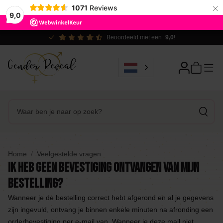
×
1071
Reviews
9,0
Beoordeeld met een
9,0
!
Home
Veelgestelde vragen
Ik heb geen bevestiging ontvangen van mijn
bestelling?
Wanneer je de bestelling correct hebt afgerond en al je gegevens
zijn ingevuld, ontvang je binnen enkele minuten na afronding een
orderbevestiging per e-mail van. Wanneer je deze mail niet