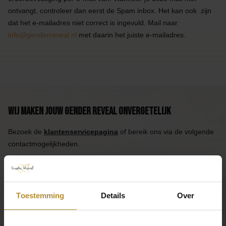
ontvangt, controleer dan eerst de Spam inbox. Het kan ook zijn
dat het e-mailadres niet correct is ingevuld. Mail naar
info@genderreveal.nl
met daarin het juiste e-mailadres.
Wij maken jouw Gender Reveal onvergetelijk
Bezoek de
klantenservicepagina
of bereik ons via de volgende
contactmogelijkheden.
Bel 085 - 2007 595
Wij helpen je graag
Mail ons
Toestemming
Details
Over
Reactie binnen één werkdag
App ons
Handig toch?