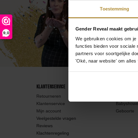
Poeder kanonnen
Taa
Toestemming
Wij maken j
Brandblussers
Vuu
Bezoek de
kl
Gender Reveal maakt gebrui
9,0
We gebruiken cookies om je b
Bel 0
Ballonnen
functies bieden voor sociale
Wij 
partners voor soortgelijke doe
'Oké, naar website' om alles
Klantenservice
Categorieë
Retourneren
Gender rev
Klantenservice
Babyshowe
Mijn account
Geboorte
Veelgestelde vragen
Reviews
Klachtenregeling