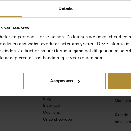
rten
Spelletjes
Ballonnen
Details
ouw Gender Reveal onvergetelijk
Uitnodigingen &
rwerk
Tafeldecoratie
antenservicepagina
of bereik ons via de volgende contactmogelijkhed
borden
k van cookies
eter en persoonlijker te helpen. Zo kunnen we onze inhoud en a
85 - 2007 595
Mail ons
Cadeau's
Verhuur
 media en ons websiteverkeer beter analyseren. Deze informati
helpen je graag
Reactie binnen één werkdag
leinden. Je kunt er natuurlijk van uitgaan dat dit geanonimiseerd 
 te accepteren of pas handmatig je voorkeuren aan.
Tafeldecoratie
Aanpassen
n
Over Gender Reveal
Over Gen
eal
Laat je verrassen!
Ontwerp 
r
Blog
Mix ballo
Inspiratie
Over ons
Kies de 
Onze showroom
beschikb