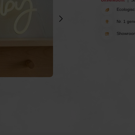
Uitverkocht
So
rten
Spelletjes
Ballonnen
Ecologisc
Uitnodigingen &
Nr. 1 gend
rwerk
Tafeldecoratie
borden
Showroom
Cadeau's
Verhuur
Tafeldecoratie