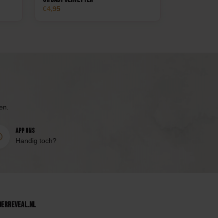
4,95
en.
App ons
Handig toch?
derReveal.nl