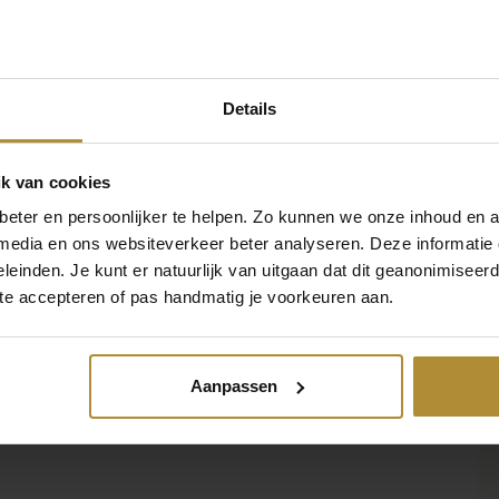
 kg
Details
8,5 × 35 × 3,5 cm
k van cookies
eter en persoonlijker te helpen. Zo kunnen we onze inhoud en a
eddy Bear
 media en ons websiteverkeer beter analyseren. Deze informati
leinden. Je kunt er natuurlijk van uitgaan dat dit geanonimiseerd 
inger Ray
 te accepteren of pas handmatig je voorkeuren aan.
D-016-DE
Aanpassen