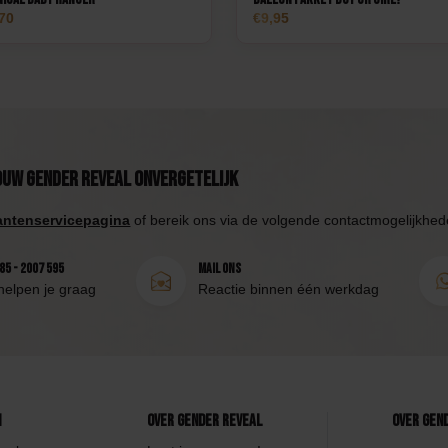
70
9,95
ouw Gender Reveal onvergetelijk
antenservicepagina
of bereik ons via de volgende contactmogelijkhed
85 - 2007 595
Mail ons
helpen je graag
Reactie binnen één werkdag
n
Over Gender Reveal
Over Gen