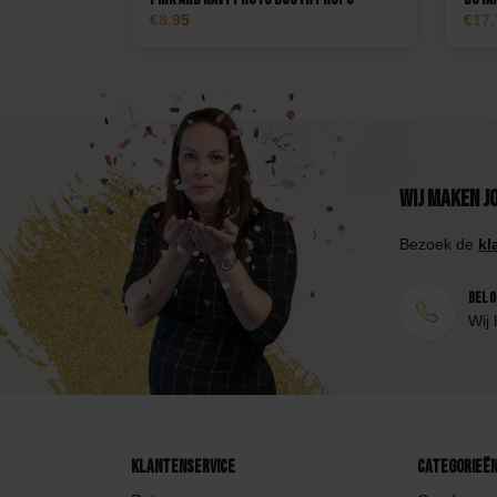
8,95
17,
Wij maken j
Bezoek de
kl
Bel 0
Wij 
Klantenservice
Categorieë