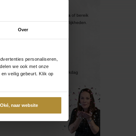
Neem direct contact op
Bezoek de
klantenservicepagina
of bereik
ons via de volgende contactmogelijkheden.
Over
Bel 085 - 2007 595
Wij helpen je graag
dvertenties personaliseren,
e delen we ook met onze
Mail ons
Reactie binnen één werkdag
en veilig gebeurt. Klik op
App ons
Handig toch?
Oké, naar website