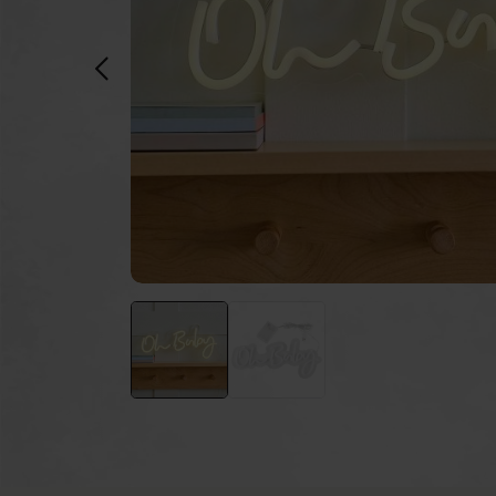
Poeder kanonnen
Taa
Brandblussers
Vuu
Ballonnen