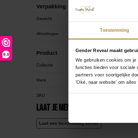
Verpakking
Gewicht
1
Toestemming
Afmetingen
1
Gender Reveal maakt gebrui
Product
9,0
We gebruiken cookies om je b
Collectie
T
functies bieden voor sociale
partners voor soortgelijke doe
Merk
G
'Oké, naar website' om alles
SKU
G
Laat je mening achter
Laat een beoordeling achter