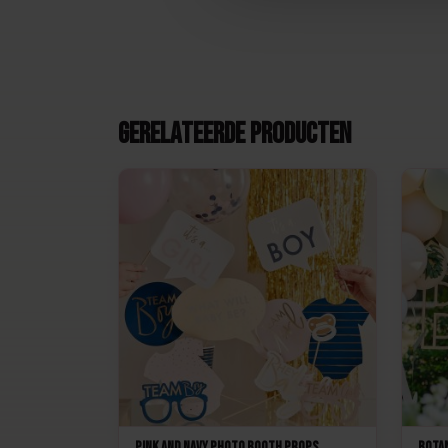
Gerelateerde producten
Pink and Navy Photo Booth Props
Botan