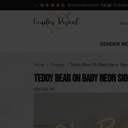
Beoordeeld met een
9,0
!
Ecologis
GENDER RE
Reveal opties
Pakketten
Decor
Home
Overige
Teddy Bear Oh Baby Neon Sign
Versieringen
Teddy Bear Oh Baby Neon Sig
Pakketten
Spo
Pakketten
Slingers
GD-016-DE
Verhuur opties
DIY
Confetti Kanonnen
Piñ