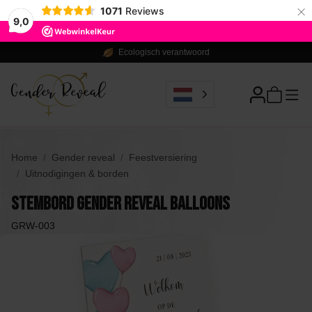
×
1071
Reviews
9,0
Ecologisch verantwoord
Home
Gender reveal
Feestversiering
Uitnodigingen & borden
Stembord Gender Reveal Balloons
GRW-003