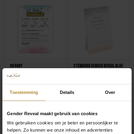
Oh Baby
Stembord Gender Reveal Blue
Voorspellingskaarten
or Pink
7,95
39,95
1
Toestemming
Details
Over
Technische specificaties
Gender Reveal maakt gebruik van cookies
We gebruiken cookies om je beter en persoonlijker te
Verpakking
helpen. Zo kunnen we onze inhoud en advertenties