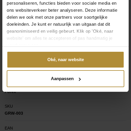
personaliseren, functies bieden voor sociale media en
Gewicht
ons websiteverkeer beter analyseren. Deze informatie
0,3 kg
delen we ook met onze partners voor soortgelijke
doeleinden. Je kunt er natuurlijk van uitgaan dat dit
Afmetingen
geanonimiseerd en veilig gebeurt. Klik op 'Oké, naar
70 × 50 cm
website' om alles te accepteren of pas handmatig je
voorkeuren aan.
Product
Oké, naar website
Afmeting
50 x 70 cm ( B x H )
Aanpassen
Materiaal
Forex
SKU
GRW-003
EAN