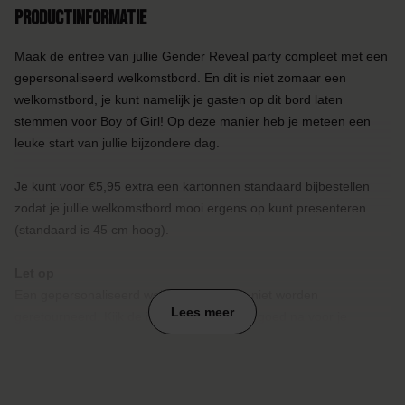
Productinformatie
Maak de entree van jullie Gender Reveal party compleet met een
gepersonaliseerd welkomstbord. En dit is niet zomaar een
welkomstbord, je kunt namelijk je gasten op dit bord laten
stemmen voor Boy of Girl! Op deze manier heb je meteen een
leuke start van jullie bijzondere dag.
Je kunt voor €5,95 extra een kartonnen standaard bijbestellen
zodat je jullie welkomstbord mooi ergens op kunt presenteren
(standaard is 45 cm hoog).
Let op
Een gepersonaliseerd welkomstbord kan niet worden
Lees meer
geretourneerd. Kijk de ingevoerde keuzes goed na voor je
bestelt, deze zijn definitief!