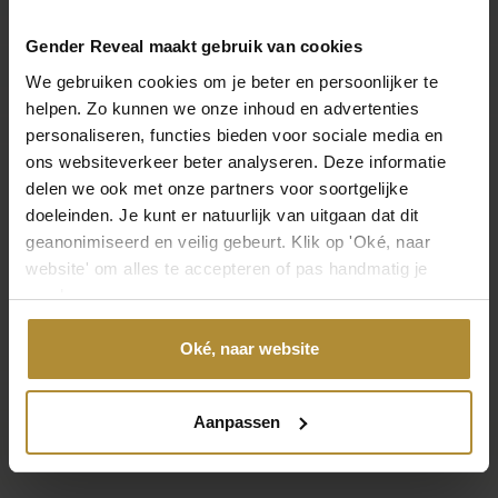
Neem direct contact op
Gender Reveal maakt gebruik van cookies
Bezoek de
klantenservicepagina
of bereik ons via de
We gebruiken cookies om je beter en persoonlijker te
volgende contactmogelijkheden.
helpen. Zo kunnen we onze inhoud en advertenties
personaliseren, functies bieden voor sociale media en
Bel 085 - 2007 595
ons websiteverkeer beter analyseren. Deze informatie
Wij helpen je graag
delen we ook met onze partners voor soortgelijke
doeleinden. Je kunt er natuurlijk van uitgaan dat dit
geanonimiseerd en veilig gebeurt. Klik op 'Oké, naar
Mail ons
website' om alles te accepteren of pas handmatig je
Reactie binnen één werkdag
voorkeuren aan.
App ons
Oké, naar website
Handig toch?
Aanpassen