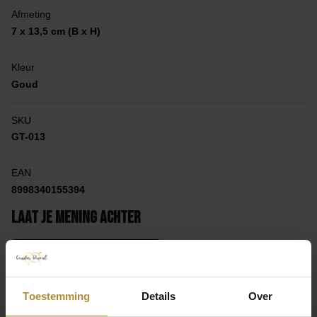
Afmeting
7 x 13,5 cm (B x H)
Kleur
Goud
SKU
GT-013
EAN
8998340155394
Laat je mening achter
Laat een beoordeling achter
Toestemming
Details
Over