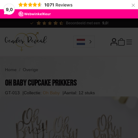
×
1071
Reviews
9,0
Ecologisch verantwoord
Home
Overige
Oh Baby Cupcake Prikkers
GT-013
Collectie:
Oh Baby
Aantal: 12 stuks