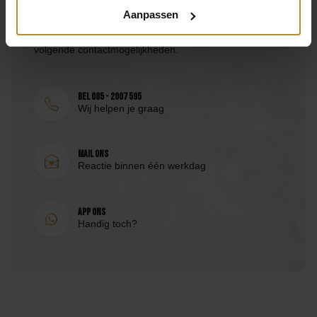
Aanpassen
Latex, Papier
Bezoek de
klantenservicepagina
of bereik ons via de
volgende contactmogelijkheden.
Inhoud
1 ballon met tassel
Bel 085 - 2007 595
SKU
Wij helpen je graag
GB-006
Mail ons
EAN
Reactie binnen één werkdag
8998340154144
App ons
Handig toch?