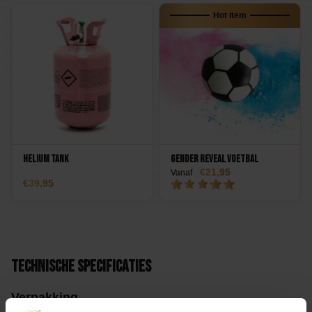
Hot item
Helium Tank
Gender Reveal Voetbal
21,95
Vanaf
39,95
Technische specificaties
Verpakking