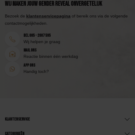
Wij maken jouw Gender Reveal onvergetelijk
Bezoek de
klantenservicepagina
of bereik ons via de volgende
contactmogelijkheden.
Bel 085 - 2007 595
Wij helpen je graag
Mail ons
Reactie binnen één werkdag
App ons
Handig toch?
Klantenservice
Categorieën