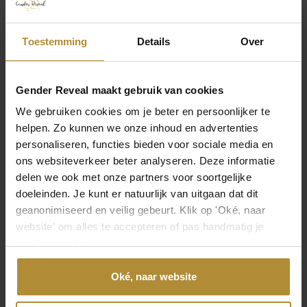
Gewicht
0,04 kg
Toestemming
Details
Over
Afmetingen
28 × 18 cm
Gender Reveal maakt gebruik van cookies
We gebruiken cookies om je beter en persoonlijker te
Product
helpen. Zo kunnen we onze inhoud en advertenties
personaliseren, functies bieden voor sociale media en
Collectie
ons websiteverkeer beter analyseren. Deze informatie
Hello Baby
delen we ook met onze partners voor soortgelijke
Toon meer
doeleinden. Je kunt er natuurlijk van uitgaan dat dit
Laat je mening achter
Afmeting
geanonimiseerd en veilig gebeurt. Klik op 'Oké, naar
45 cm ( opgeblazen )
website' om alles te accepteren of pas handmatig je
Laat een beoordeling achter
voorkeuren aan.
Kleur
Blauw, Wit
Oké, naar website
Neem direct contact op
Materiaal