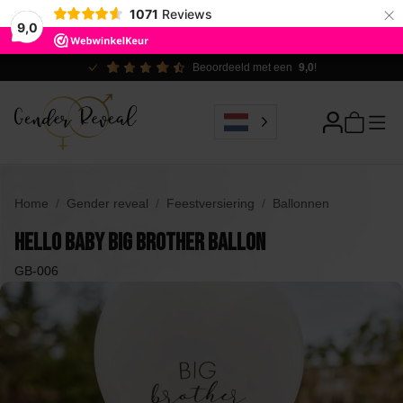
×
1071
Reviews
9,0
Ecologisch verantwoord
Home
Gender reveal
Feestversiering
Ballonnen
Hello Baby Big Brother Ballon
GB-006