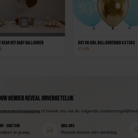
 Bear Hey Baby Ballonnen
Boy or Girl Ballonnenmix 6 stuks
5
5,95
ouw Gender Reveal onvergetelijk
antenservicepagina
of bereik ons via de volgende contactmogelijkhed
85 - 2007 595
Mail ons
helpen je graag
Reactie binnen één werkdag