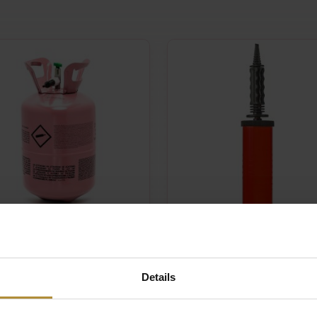
m Tank
Ballonnen Handpomp
95
4,95
Details