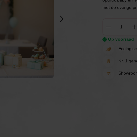
opdruk baby en kl
rten
Spelletjes
Ballonnen
met de overige pr
Uitnodigingen &
rwerk
Tafeldecoratie
borden
Op voorraad
Cadeau's
Verhuur
Ecologisc
Nr. 1 gend
Tafeldecoratie
Showroom