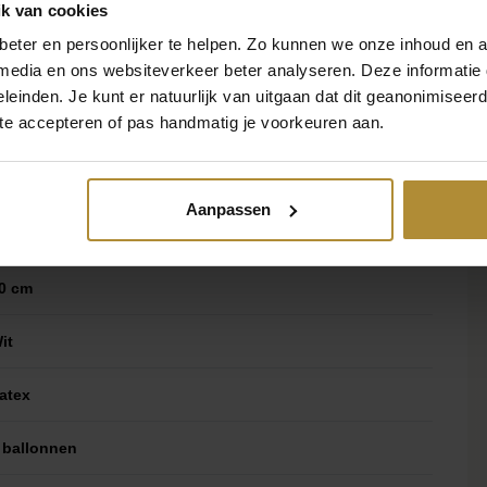
k van cookies
eter en persoonlijker te helpen. Zo kunnen we onze inhoud en a
 media en ons websiteverkeer beter analyseren. Deze informati
leinden. Je kunt er natuurlijk van uitgaan dat dit geanonimiseerd 
 te accepteren of pas handmatig je voorkeuren aan.
,05 kg
3 × 11,5 cm
Aanpassen
0 cm
it
atex
 ballonnen