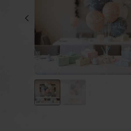
Poeder kanonnen
Taa
Brandblussers
Vuu
Ballonnen