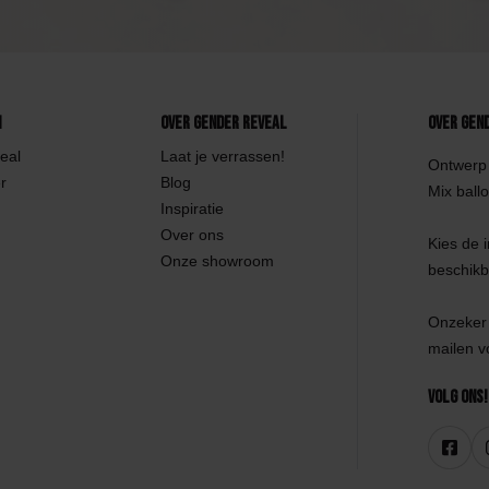
n
Over Gender Reveal
Over Gen
eal
Laat je verrassen!
Ontwerp 
r
Blog
Mix ballo
Inspiratie
Over ons
Kies de 
Onze showroom
beschikb
Onzeker 
mailen v
Volg ons!