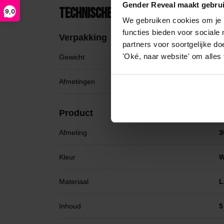
Gender Reveal maakt gebrui
Technische specificaties
9,0
We gebruiken cookies om je b
functies bieden voor sociale
Verpakking
partners voor soortgelijke doe
'Oké, naar website' om alles
Gewicht
0
Afmetingen
1
Product
Afmeting
3
Kleur
W
Materiaal
L
Inhoud
5