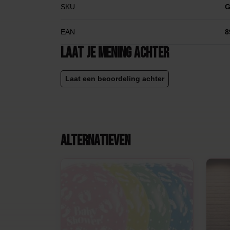
SKU
G
EAN
8
Laat je mening achter
Laat een beoordeling achter
Alternatieven