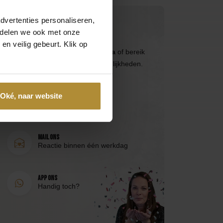
dvertenties personaliseren,
Neem direct contact op
e delen we ook met onze
en veilig gebeurt. Klik op
Bezoek de
klantenservicepagina
of bereik
ons via de volgende contactmogelijkheden.
Oké, naar website
Bel 085 - 2007 595
Wij helpen je graag
Mail ons
Reactie binnen één werkdag
App ons
Handig toch?