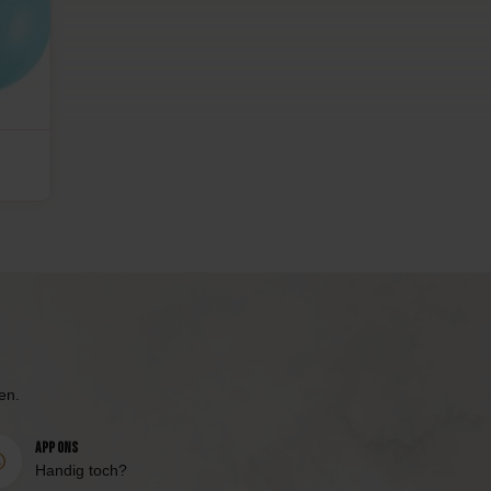
en.
App ons
Handig toch?