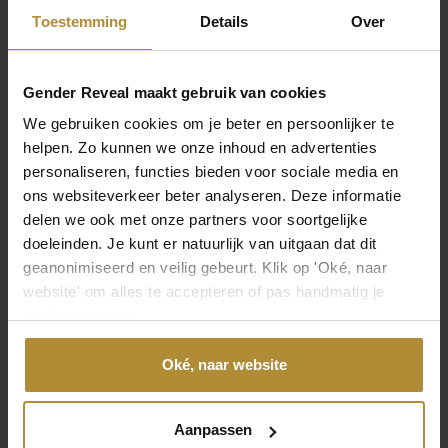
Toestemming
Details
Over
Afmeting
4,5 cm ( diameter )
Gender Reveal maakt gebruik van cookies
SKU
We gebruiken cookies om je beter en persoonlijker te
CR-700
helpen. Zo kunnen we onze inhoud en advertenties
personaliseren, functies bieden voor sociale media en
EAN
ons websiteverkeer beter analyseren. Deze informatie
N/B
delen we ook met onze partners voor soortgelijke
doeleinden. Je kunt er natuurlijk van uitgaan dat dit
Laat je mening achter
geanonimiseerd en veilig gebeurt. Klik op 'Oké, naar
website' om alles te accepteren of pas handmatig je
Laat een beoordeling achter
voorkeuren aan.
Veelgestelde vragen
Oké, naar website
Waarom zijn de sport producten niet kant-en-klaar?
Wat is de levertijd?
Aanpassen