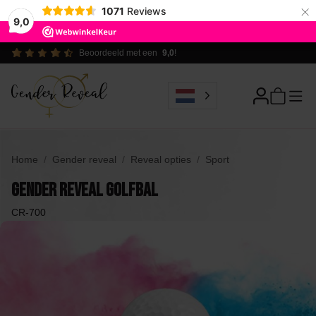
×
1071
Reviews
9,0
Ecologisch verantwoord
Home
Gender reveal
Reveal opties
Sport
Gender Reveal Golfbal
CR-700