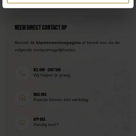
Neem direct contact op
Bezoek de
klantenservicepagina
of bereik ons via de
volgende contactmogelijkheden.
Bel 085 - 2007 595
Wij helpen je graag
Mail ons
Reactie binnen één werkdag
App ons
Handig toch?