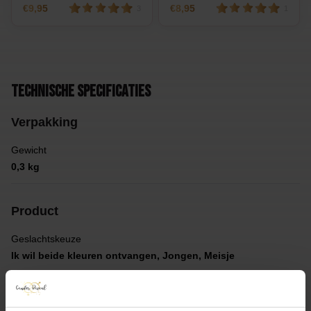
9,95
8,95
3
1
Technische specificaties
Verpakking
Gewicht
0,3 kg
Product
Geslachtskeuze
Ik wil beide kleuren ontvangen, Jongen, Meisje
Materiaal
Holi color powder, Plastic