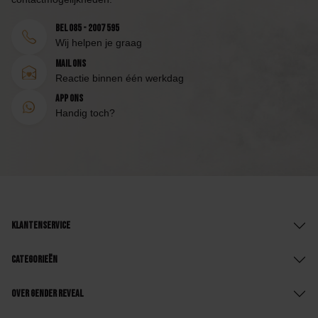
Bel 085 - 2007 595
Wij helpen je graag
Mail ons
Reactie binnen één werkdag
App ons
Handig toch?
Klantenservice
Categorieën
Over Gender Reveal