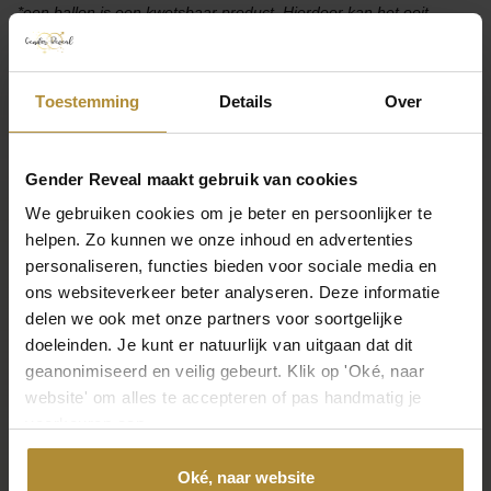
*een ballon is een kwetsbaar product. Hierdoor kan het ooit
voorkomen dat de buitenste ballon tijdens het prikken toch kapot
gaat. Volg daarom altijd de bijgeleverde instructies goed op!
Toestemming
Details
Over
Hot item
Gender Reveal maakt gebruik van cookies
We gebruiken cookies om je beter en persoonlijker te
helpen. Zo kunnen we onze inhoud en advertenties
personaliseren, functies bieden voor sociale media en
ons websiteverkeer beter analyseren. Deze informatie
delen we ook met onze partners voor soortgelijke
doeleinden. Je kunt er natuurlijk van uitgaan dat dit
Gender Reveal Pop Inside
Gender Reveal Pick en Mix
Ballon
Ballon
geanonimiseerd en veilig gebeurt. Klik op 'Oké, naar
49,95
39,95
9
2
website' om alles te accepteren of pas handmatig je
voorkeuren aan.
Oké, naar website
Pick & Mix heliumballon