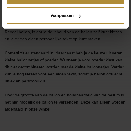
De Pick & Mix ballon is misschien wel het meest bekende item
Aanpassen
voor een Gender Reveal! Deze ballon gevuld met helium en
zweeft dus in de lucht. Wat er zo uniek is aan ónze Gender
Reveal ballon, is dat je de inhoud van de ballon zelf kunt kiezen
en je er een eigen persoonlijke tekst op kunt maken!
Confetti zit er standaard in, daarnaast heb je de keuze uit veren,
kleine ballonnetjes of poeder. Wanneer je voor poeder kiest kan
dit niet gecombineerd worden met de kleine ballonnetjes. Verder
kun je nog kiezen voor een eigen tekst, zodat je ballon ook echt
uniek en persoonlijk is!
Door de grootte van de ballon en houdbaarheid van de helium is
het niet mogelijk de ballon te verzenden. Deze kan alleen worden
afgehaald in onze winkel!