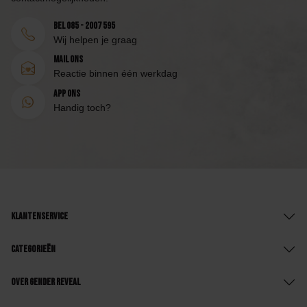
Bel 085 - 2007 595
Wij helpen je graag
Mail ons
Reactie binnen één werkdag
App ons
Handig toch?
Klantenservice
Categorieën
Over Gender Reveal