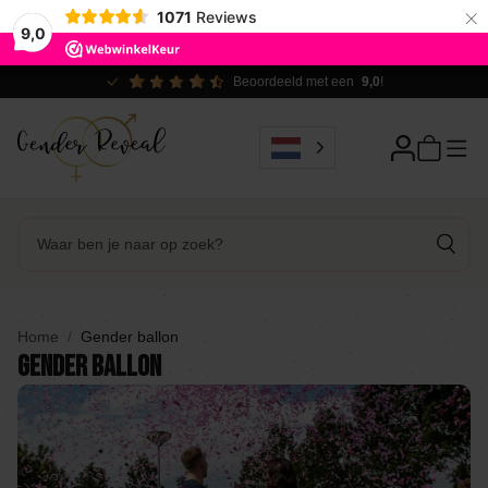
×
1071
Reviews
9,0
Beoordeeld met een
9,0
!
Home
Gender ballon
Gender ballon