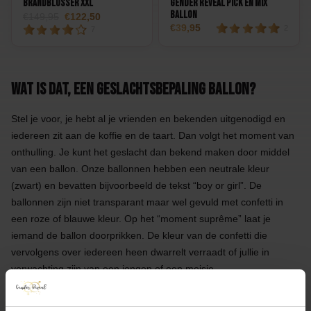
Brandblusser XXL
Gender Reveal Pick en Mix
Ballon
149,95
122,50
39,95
2
7
Wat is dat, een geslachtsbepaling ballon?
Stel je voor, je hebt al je vrienden en bekenden uitgenodigd en
iedereen zit aan de koffie en de taart. Dan volgt het moment van
onthulling. Je kunt het geslacht dan bekend maken door middel
van een ballon. Onze ballonnen hebben een neutrale kleur
(zwart) en bevatten bijvoorbeeld de tekst “boy or girl”. De
ballonnen zijn niet transparant maar wel gevuld met confetti in
een roze of blauwe kleur. Op het “moment suprême” laat je
iemand de ballon doorprikken. De kleur van de confetti die
vervolgens over iedereen heen dwarrelt verraadt of jullie in
verwachting zijn van een jongen of een meisje.
Hot item