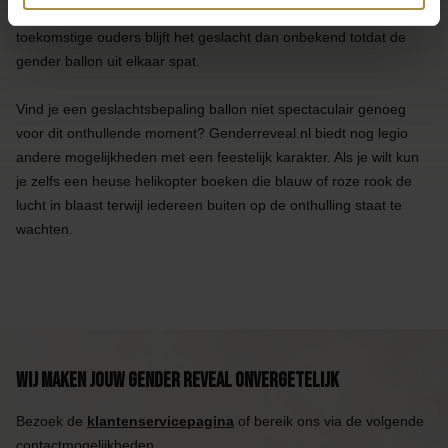
door bijvoorbeeld je verloskundige. Ook voor jullie als
toekomstige ouders blijft het geslacht dan onbekend totdat de
gender ballon uit elkaar spat.
Vind je een geslachtsbepaling ballon niet spectaculair genoeg
voor dit onthullende moment? Genderreveal.nl biedt nog legio
andere mogelijkheden met een feestelijk karakter. Als je wilt kun
je zelfs een heuse helikopter boeken die blauw of roze rook de
lucht in blaast terwijl iedereen buiten op de onthulling staat te
wachten.
Wij maken jouw Gender Reveal onvergetelijk
Bezoek de
klantenservicepagina
of bereik ons via de volgende
contactmogelijkheden.