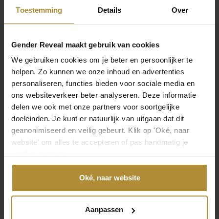
Toestemming
Details
Over
Gender Reveal maakt gebruik van cookies
We gebruiken cookies om je beter en persoonlijker te
helpen. Zo kunnen we onze inhoud en advertenties
personaliseren, functies bieden voor sociale media en
ons websiteverkeer beter analyseren. Deze informatie
Gender Reveal Pop Inside
Ballon Pakket Boy or Girl?
Ballon
delen we ook met onze partners voor soortgelijke
49,95
9,95
9
doeleinden. Je kunt er natuurlijk van uitgaan dat dit
geanonimiseerd en veilig gebeurt. Klik op 'Oké, naar
website' om alles te accepteren of pas handmatig je
voorkeuren aan.
Ook eindeloos veel andere mogelijkheden
Oké, naar website
Een gender ballon is een vrij laagdrempelige manier om het
geslacht van je kindje bekend te maken. Je verrast er iedereen
mee. En het is zelfs mogelijk om ook jezelf te laten verrassen. Je
Aanpassen
kunt het geslacht van je kind namelijk aan ons laten doorgeven