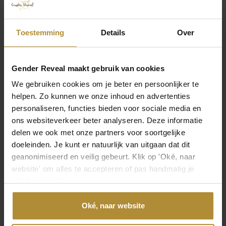
Kleine jongetjes en meisjes houden allebei van knuffels.
Daarin is genoeg te vinden met een niet geslacht
gerelateerd karakter.
Toestemming
Details
Over
Een baby reveal cadeau met een educatief karakter zoals een
boekje van Nijntje of een voelboekje is ook altijd een prima optie.
Gender Reveal maakt gebruik van cookies
We gebruiken cookies om je beter en persoonlijker te
Hot item
helpen. Zo kunnen we onze inhoud en advertenties
personaliseren, functies bieden voor sociale media en
ons websiteverkeer beter analyseren. Deze informatie
delen we ook met onze partners voor soortgelijke
doeleinden. Je kunt er natuurlijk van uitgaan dat dit
geanonimiseerd en veilig gebeurt. Klik op 'Oké, naar
website' om alles te accepteren of pas handmatig je
voorkeuren aan.
Gender Reveal Pop Inside
Gender Reveal Pick en Mix
Ballon
Ballon
Oké, naar website
49,95
39,95
9
2