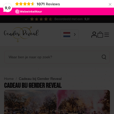
×
1071
Reviews
9,0
Beoordeeld met een
9,0
!
Home
Cadeau bij Gender Reveal
Cadeau bij Gender Reveal