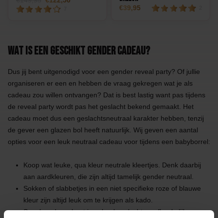
149,95
122,50
39,95
2
7
Wat is een geschikt gender cadeau?
Dus jij bent uitgenodigd voor een gender reveal party? Of jullie
organiseren er een en hebben de vraag gekregen wat je als
cadeau zou willen ontvangen? Dat is best lastig want pas tijdens
de reveal party wordt pas het geslacht bekend gemaakt. Het
cadeau moet dus een geslachtsneutraal karakter hebben, tenzij
de gever een glazen bol heeft natuurlijk. Wij geven een aantal
opties voor een leuk neutraal cadeau voor tijdens een babyborrel:
Koop wat leuke, qua kleur neutrale kleertjes. Denk daarbij
aan aardkleuren, die zijn altijd tamelijk gender neutraal.
Sokken of slabbetjes in een niet specifieke roze of blauwe
kleur zijn altijd leuk om te krijgen als kado.
Speelgoed van hout is geheel geslachtsonafhankelijk.