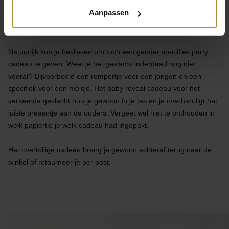
Aanpassen
Wil je toch een gender specifieke cadeau geven?
Natuurlijk kun je beslissen om toch een gender specifiek party
cadeau te geven. Weet je het geslacht inderdaad nog niet
vooraf? Bijvoorbeeld een rompertje voor een jongen en een
specifiek voor een meisje. Het baby reveal cadeau voor het
verkeerde geslacht hou je gewoon in je tas en je overhandigt het
juiste presentje aan de ouders. Vergeet wel niet te onthouden in
welk papiertje je welk cadeau had ingepakt.
Het overtollige cadeau breng je gewoon achteraf terug naar de
winkel of retourneer je per post.