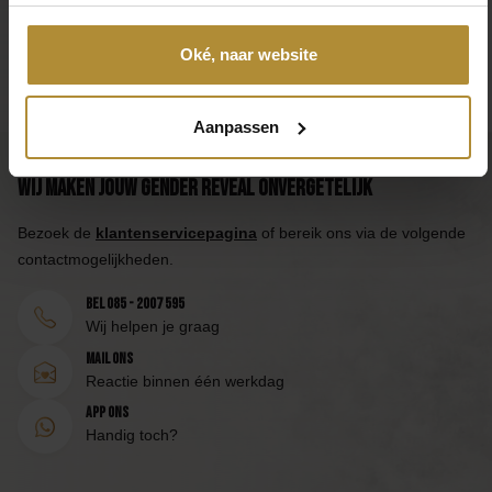
Oké, naar website
Aanpassen
Wij maken jouw Gender Reveal onvergetelijk
Bezoek de
klantenservicepagina
of bereik ons via de volgende
contactmogelijkheden.
Bel 085 - 2007 595
Wij helpen je graag
Mail ons
Reactie binnen één werkdag
App ons
Handig toch?