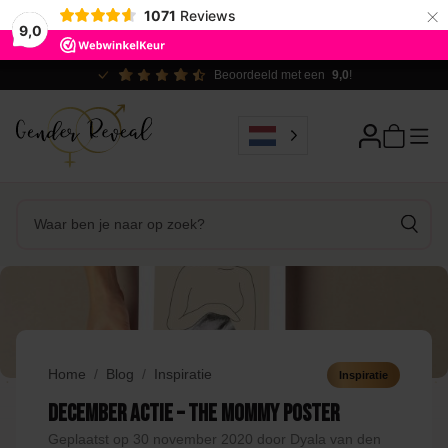
×
1071
Reviews
9,0
Beoordeeld met een
9,0
!
Home
Blog
Inspiratie
Inspiratie
December actie – The Mommy poster
Geplaatst op 30 november 2020 door Dyala van den