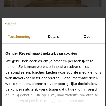
Wij wensen iedereen een fantastisch 2021 en bedankt voor het
Toestemming
Details
Over
vertrouwen in onze webshop!
Liefs
Gender Reveal maakt gebruik van cookies
We gebruiken cookies om je beter en persoonlijker te
helpen. Zo kunnen we onze inhoud en advertenties
personaliseren, functies bieden voor sociale media en ons
websiteverkeer beter analyseren. Deze informatie delen
we ook met onze partners voor soortgelijke doeleinden.
Deel deze post
Je kunt er natuurlijk van uitgaan dat dit geanonimiseerd
en veilig gebeurt. Klik op 'Oké, naar website' om alles te
accepteren of pas handmatig je voorkeuren aan.
Deel deze post