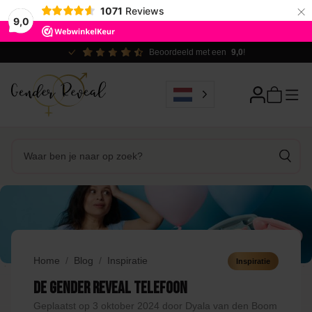
×
1071
Reviews
9,0
Beoordeeld met een
9,0
!
Home
Blog
Inspiratie
Inspiratie
De Gender Reveal telefoon
Geplaatst op 3 oktober 2024 door Dyala van den Boom