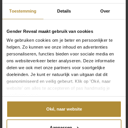
Niet onbelangrijk: Op de telefoon zit een opslagkaart van 6GB dit
Toestemming
Details
Over
zorgt ervoor dat er voldoende, meer dan voldoende ruimte is
voor heel leuke berichten, bijna onbeperkt te noemen.
Gender Reveal maakt gebruik van cookies
www.dehuurfabriek.nl
We gebruiken cookies om je beter en persoonlijker te
helpen. Zo kunnen we onze inhoud en advertenties
Deel deze post
personaliseren, functies bieden voor sociale media en
ons websiteverkeer beter analyseren. Deze informatie
Deel deze post
delen we ook met onze partners voor soortgelijke
doeleinden. Je kunt er natuurlijk van uitgaan dat dit
geanonimiseerd en veilig gebeurt. Klik op 'Oké, naar
website' om alles te accepteren of pas handmatig je
voorkeuren aan.
Oké, naar website
Wij maken jouw Gender Reveal onvergetelijk
Aanpassen