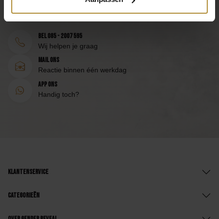
Bezoek de
klantenservicepagina
of bereik ons via de volgende
contactmogelijkheden.
Bel 085 - 2007 595
Wij helpen je graag
Mail ons
Reactie binnen één werkdag
App ons
Handig toch?
Klantenservice
Categorieën
Over Gender Reveal