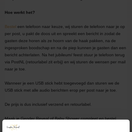
Hoe werkt het?
Bestel
een telefoon naar keuze, wij sturen de telefoon naar je op
per post, u pakt de doos uit en spreekt een bericht in zodat de
gasten deze horen als ze hoorn van de haak pakken, na de
ingesproken boodschap en na de piep kunnen je gasten dan een
bericht achterlaten. Na het jubileum/ feest stuur je telefoon terug
via PostNL (retourlabel zit erbij) en wij sturen de wensen per mail
naar je toe.
Wanneer je een USB stick hebt toegevoegd dan sturen we de
USB stick met alle audio berichten erop per post naar je toe.
De prijs is dus inclusief verzend en retourlabel.
Maak je Gender Reveal of Baby Shower compleet en bestel
direct.