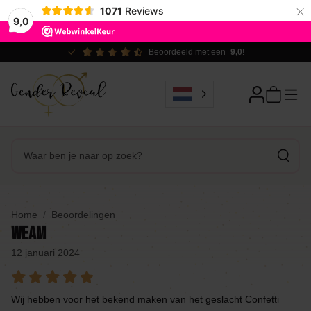
×
1071
Reviews
9,0
Beoordeeld met een
9,0
!
Home
Beoordelingen
Weam
12 januari 2024
Wij hebben voor het bekend maken van het geslacht Confetti