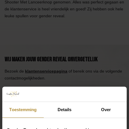
Shooter Met Lanceerknop genomen. Alles was perfect gegaan en
de klantenservice is heel vriendelijk en goed! Zij hebben ook hele
leuke spullen voor gender reveal.
Wij maken jouw Gender Reveal onvergetelijk
Bezoek de
klantenservicepagina
of bereik ons via de volgende
contactmogelijkheden.
Bel 085 - 2007 595
Wij helpen je graag
Mail ons
Toestemming
Details
Over
Reactie binnen één werkdag
App ons
Handig toch?