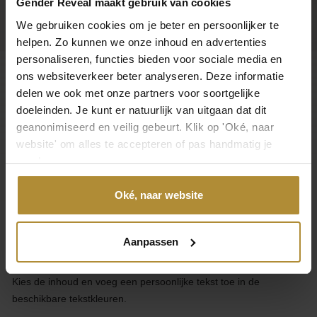
Gender Reveal maakt gebruik van cookies
We gebruiken cookies om je beter en persoonlijker te
helpen. Zo kunnen we onze inhoud en advertenties
personaliseren, functies bieden voor sociale media en
ons websiteverkeer beter analyseren. Deze informatie
delen we ook met onze partners voor soortgelijke
Klantenservice
doeleinden. Je kunt er natuurlijk van uitgaan dat dit
geanonimiseerd en veilig gebeurt. Klik op 'Oké, naar
Categorieën
website' om alles te accepteren of pas handmatig je
voorkeuren aan.
Over Gender Reveal
Oké, naar website
Over GenderReveal.nl
Ontwerp je eigen unieke Gender Reveal Pop-Inside of Pick & Mix
Aanpassen
ballon.
Kies de inhoud en voeg een persoonlijke tekst toe in de
beschikbare tekstkleuren.