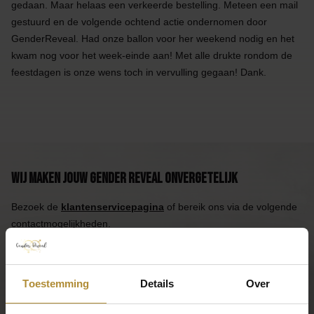
gedaan. Maar helaas een verkeerde bestelling. Meteen een mail
gestuurd en de volgende ochtend actie ondernomen door
GenderReveal. Had onze ballon voor her weekend nodig en het
kwam nog voor het week-einde aan! Met alle drukte rondom de
feestdagen is onze wens toch in vervulling gegaan! Dank.
Wij maken jouw Gender Reveal onvergetelijk
Bezoek de
klantenservicepagina
of bereik ons via de volgende
contactmogelijkheden.
Bel 085 - 2007 595
Wij helpen je graag
Toestemming
Details
Over
Mail ons
Reactie binnen één werkdag