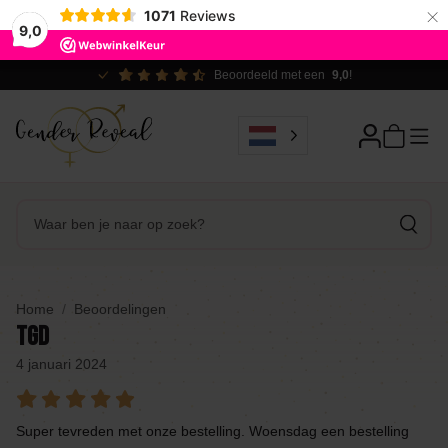
×
1071
Reviews
9,0
Beoordeeld met een
9,0
!
Home
Beoordelingen
TGD
4 januari 2024
Super tevreden met onze bestelling. Woensdag een bestelling