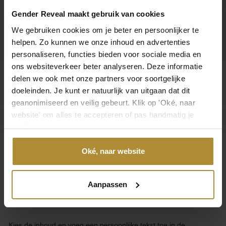
App ons
Gender Reveal maakt gebruik van cookies
Handig toch?
We gebruiken cookies om je beter en persoonlijker te
helpen. Zo kunnen we onze inhoud en advertenties
personaliseren, functies bieden voor sociale media en
ons websiteverkeer beter analyseren. Deze informatie
delen we ook met onze partners voor soortgelijke
doeleinden. Je kunt er natuurlijk van uitgaan dat dit
Klantenservice
geanonimiseerd en veilig gebeurt. Klik op 'Oké, naar
website' om alles te accepteren of pas handmatig je
Categorieën
voorkeuren aan.
Over Gender Reveal
Oké, naar website
Over GenderReveal.nl
Aanpassen
Ontwerp je eigen unieke Gender Reveal Pop-Inside of Pick & Mix
ballon.
Kies de inhoud en voeg een persoonlijke tekst toe in de