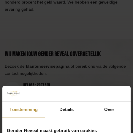
honderd procent het geld waard. We hebben een geweldige
ervaring gehad.
Wij maken jouw Gender Reveal onvergetelijk
Bezoek de
klantenservicepagina
of bereik ons via de volgende
contactmogelijkheden.
Bel 085 - 2007 595
Wij helpen je graag
Mail ons
Reactie binnen één werkdag
Toestemming
Details
Over
App ons
Handig toch?
Gender Reveal maakt gebruik van cookies