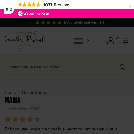
×
1071
Reviews
9,0
Beoordeeld met een
9,0
!
Home
Beoordelingen
Maria
1 september 2023
Er komt veel rook uit en het is super mooi om te zien. Het is