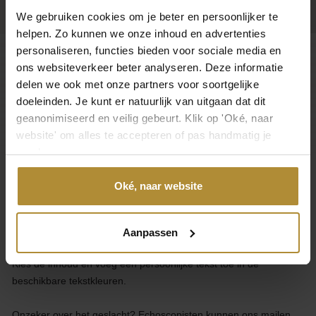
We gebruiken cookies om je beter en persoonlijker te
helpen. Zo kunnen we onze inhoud en advertenties
personaliseren, functies bieden voor sociale media en
ons websiteverkeer beter analyseren. Deze informatie
Klantenservice
delen we ook met onze partners voor soortgelijke
doeleinden. Je kunt er natuurlijk van uitgaan dat dit
Categorieën
geanonimiseerd en veilig gebeurt. Klik op 'Oké, naar
website' om alles te accepteren of pas handmatig je
Over Gender Reveal
voorkeuren aan.
Over GenderReveal.nl
Oké, naar website
Ontwerp je eigen unieke Gender Reveal Pop-Inside of Pick & Mix
ballon.
Aanpassen
Kies de inhoud en voeg een persoonlijke tekst toe in de
beschikbare tekstkleuren.
Onzeker over het geslacht? Echoscopisten kunnen ons mailen