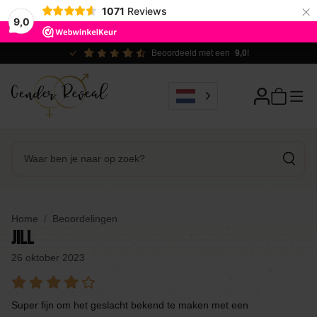
×
1071
Reviews
9,0
Beoordeeld met een
9,0
!
Home
Beoordelingen
Jill
26 oktober 2023
Super fijn om het geslacht bekend te maken met een