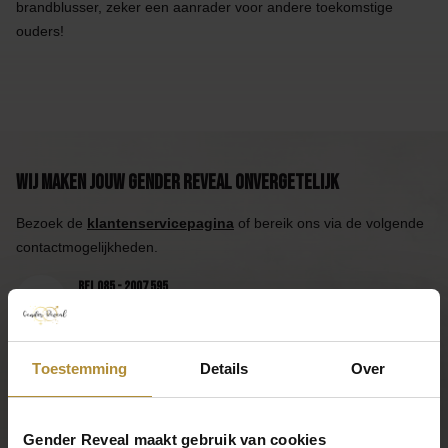
brandblusser, zeker een aanrader voor andere toekomstige
ouders!
Wij maken jouw Gender Reveal onvergetelijk
Bezoek de
klantenservicepagina
of bereik ons via de volgende
contactmogelijkheden.
Bel 085 - 2007 595
Wij helpen je graag
Mail ons
Reactie binnen één werkdag
Toestemming
Details
Over
App ons
Handig toch?
Gender Reveal maakt gebruik van cookies