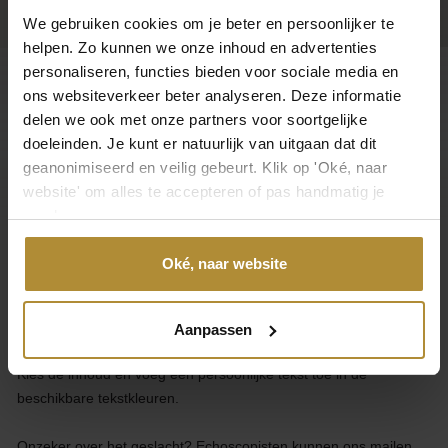
We gebruiken cookies om je beter en persoonlijker te
helpen. Zo kunnen we onze inhoud en advertenties
personaliseren, functies bieden voor sociale media en
ons websiteverkeer beter analyseren. Deze informatie
Klantenservice
delen we ook met onze partners voor soortgelijke
doeleinden. Je kunt er natuurlijk van uitgaan dat dit
Categorieën
geanonimiseerd en veilig gebeurt. Klik op 'Oké, naar
website' om alles te accepteren of pas handmatig je
Over Gender Reveal
voorkeuren aan.
Over GenderReveal.nl
Oké, naar website
Ontwerp je eigen unieke Gender Reveal Pop-Inside of Pick & Mix
ballon.
Aanpassen
Kies de inhoud en voeg een persoonlijke tekst toe in de
beschikbare tekstkleuren.
Onzeker over het geslacht? Echoscopisten kunnen ons mailen