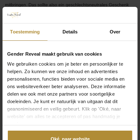
mitbringen. Das sollte also ein geschlechtsneutrales Geschenk
sein. Wir haben ein paar Tipps:
Neutrale Kleidung wie ein weißer Body oder Socken oder ein
Toestemming
Details
Over
Lätzchen in dieser neutralen Farbe;
Einfaches Holzspielzeug;
Ein Teddybär, ein Spaß für Jungen und Mädchen;
Gender Reveal maakt gebruik van cookies
Ein Büchlein: ein weiteres lustiges Geschenk zur Enthüllung
We gebruiken cookies om je beter en persoonlijker te
des Geschlechts.
helpen. Zo kunnen we onze inhoud en advertenties
personaliseren, functies bieden voor sociale media en
Heiße Sache
ons websiteverkeer beter analyseren. Deze informatie
delen we ook met onze partners voor soortgelijke
doeleinden. Je kunt er natuurlijk van uitgaan dat dit
geanonimiseerd en veilig gebeurt. Klik op 'Oké, naar
website' om alles te accepteren of pas handmatig je
voorkeuren aan.
Oké, naar website