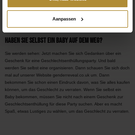
Geschlecht Reveal Pop Inside
Geschlecht Reveal Pick und
Ballon
Mix Ballon
49,95
39,95
9
2
Aanpassen
Haben Sie selbst ein Baby auf dem Weg?
Sie werden sehen: Jetzt machen Sie sich Gedanken über ein
Geschenk für eine Geschlechtsenthüllungsparty. Und bald
werden Sie selbst eine organisieren. Dann schauen Sie sich doch
mal auf unserer Website genderreveal.co.uk um. Dann
bekommen Sie schon einen Eindruck davon, was Sie alles kaufen
können, um das Geschlecht zu verraten. Wenn Sie selbst ein
Baby bekommen, müssen Sie nicht nach einem Geschenk zur
Geschlechtsenthüllung für diese Party suchen. Aber es macht
Spaß, etwas Lustiges zu wählen, um das Geschlecht zu verraten.