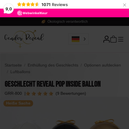
×
1071
Reviews
9,0
Ökologisch verantwortlich
Startseite
Enthüllung des Geschlechts
Optionen aufdecken
Luftballons
Geschlecht Reveal Pop Inside Ballon
GRR-800
(9 Bewertungen)
Heiße Sache