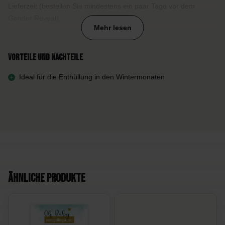
Lieferzeit (bestellen Sie mindestens ein paar Tage vor dem
Gender Reveal).
Mehr lesen
Verwendung:
Befolgen Sie sorgfältig die Anweisungen zum
Durchstechen des Ballons. Nach dem Durchstechen bleibt der
Vorteile und Nachteile
äußere Ballon für einige Zeit an Ort und Stelle, ideal für schöne
Ideal für die Enthüllung in den Wintermonaten
Fotos.
Garantie:
Leider können wir keine Garantie für das
Durchstechen der Ballons übernehmen. Manchmal kann auch
der transparente Außenballon beim Durchstechen reißen. Ballons
sind zerbrechliche Produkte, die manchmal unvorhersehbar
reagieren. Wir verwenden nur die besten Materialien und liefern
klare Anweisungen mit, so dass die Wahrscheinlichkeit, dass dies
passiert, sehr gering ist. Außerdem haben wir dies ausgiebig
Ähnliche Produkte
getestet. Bitte beachten Sie: Wenn Sie sich für einen Ballon mit
Pulver entscheiden, empfehlen wir Ihnen, ihn im Freien zu
verwenden.