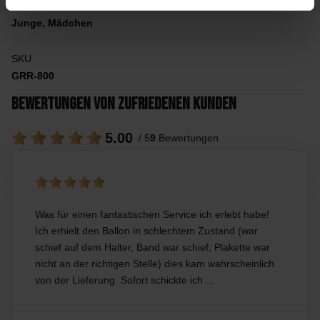
Ich lasse mich überraschen, ich schreibe einen Zettel,
Junge, Mädchen
SKU
GRR-800
Bewertungen von zufriedenen Kunden
5.00
/ 5
9
Bewertungen
Was für einen fantastischen Service ich erlebt habe!
Ich erhielt den Ballon in schlechtem Zustand (war
schief auf dem Halter, Band war schief, Plakette war
nicht an der richtigen Stelle) dies kam wahrscheinlich
von der Lieferung. Sofort schickte ich ...