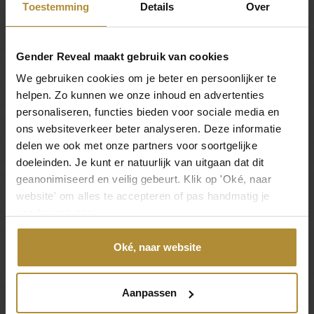
Konfettikanone Oh Baby
Tafelconfetti Baby
Toestemming
Details
Over
8,95
3,95
1
Gender Reveal maakt gebruik van cookies
We gebruiken cookies om je beter en persoonlijker te
helpen. Zo kunnen we onze inhoud en advertenties
Technische Daten
personaliseren, functies bieden voor sociale media en
ons websiteverkeer beter analyseren. Deze informatie
Verpackung
delen we ook met onze partners voor soortgelijke
Gewicht
doeleinden. Je kunt er natuurlijk van uitgaan dat dit
0,5 kg
geanonimiseerd en veilig gebeurt. Klik op 'Oké, naar
website' om alles te accepteren of pas handmatig je
voorkeuren aan.
Abmessungen
35 × 35 × 50 cm
Oké, naar website
Produkt
Aanpassen
Wahl des Geschlechts