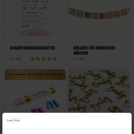
Oh Baby Vorhersagekarten
Girlande für Jungen oder
Mädchen
7,95
7,50
1
3 + 1 frei