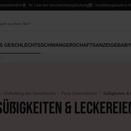
verantwortlich
Nr. 1 bei der Geschlechtsangleichung
Ausstellungsraum in 
S GESCHLECHTS
SCHWANGERSCHAFTSANZEIGE
BABY
ation
Party-Dekorationen
Alles für
Geschenke
Tischdekoration
Süßigkeiten &
rt
Luftballons
Jungen
An
Leckereien
Luftballons
Enthüllung des Geschlechts
Party-Dekorationen
Süßigkeiten & 
Slingers
Slingers
Mädchen
Süßigkeiten & Leckereie
atas
Einladungen & Schilder
Dekoration
Unisex