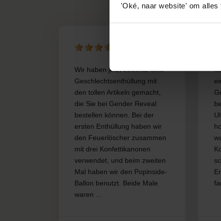
'Oké, naar website' om alles
Wir haben jetzt zweimal eine
Ic
Geschlechtsenthüllung mit
ei
den tollen Artikeln gemacht,
G
die Sie bei Gender Reveal
be
bestellen können. Bei der
Ul
ersten Enthüllung haben wir
ho
den Feuerlöscher zusammen
wa
mit drei Konfettikanonen
K
verwendet, und beim zweiten
sc
Mal haben wir den Popinside-
En
Ballon benutzt. Beide Male
fa
waren ...