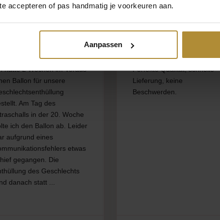
 te accepteren of pas handmatig je voorkeuren aan.
Aanpassen
h hatte 2 Wochen im Voraus
Perfekte Qualität, schnelle
nen Ballon für unsere
Lieferung, keine
eschlechtsenthüllung
Beschwerden.
stellt. Am Tag des
traschalls in der 20. Woche
lte ich den Ballon ab. Leider
r aufgrund eines
ommunikationsfehlers etwas
hief gegangen. Die
thüllung des Geschlechts
nd danach statt ...