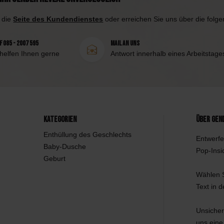
 die
Seite des Kundendienstes
oder erreichen Sie uns über die folg
 085 - 2007 595
Mail an uns
 helfen Ihnen gerne
Antwort innerhalb eines Arbeitstage
Kategorien
Über Gen
Enthüllung des Geschlechts
Entwerfe
Baby-Dusche
Pop-Insi
Geburt
Wählen S
Text in 
Unsicher
uns eine