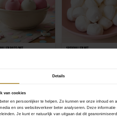
bollen roze/wit
Spekbollen wit
5
8,95
Details
Sie hatten eine unvergessliche
Gender Reveal Party!
k van cookies
eter en persoonlijker te helpen. Zo kunnen we onze inhoud en a
 media en ons websiteverkeer beter analyseren. Deze informati
leinden. Je kunt er natuurlijk van uitgaan dat dit geanonimiseerd 