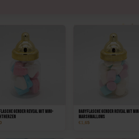
chen
Spiele
Luftballons
erwerk
Tischdekoration
Einladungen & Schilder
Geschenke
Vermietung
Tischdekoration
lasche Gender Reveal mit Mini-
Babyflasche Gender Reveal mit Min
htherzen
Marshmallows
0
1,65