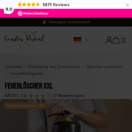
×
1071
Reviews
9,0
Ökologisch verantwortlich
Startseite
Enthüllung des Geschlechts
Optionen aufdecken
Feuerlöschgeräte
Feuerlöscher XXL
KR-001
(7 Bewertungen)
Personalisieren Sie