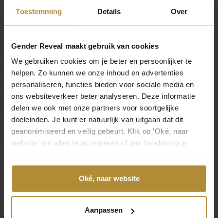
Abmessungen
Toestemming
Details
Over
Machen Sie Ihre Gender Reveal Party unvergesslich mit dem
45 × 16,5 × 16,5 cm
beliebtesten Pulverlöscher XXL in den Niederlanden und Belgien.
Gender Reveal maakt gebruik van cookies
Produkt
We gebruiken cookies om je beter en persoonlijker te
Abmessungen
helpen. Zo kunnen we onze inhoud en advertenties
41 x 14 cm (L x B)
personaliseren, functies bieden voor sociale media en
ons websiteverkeer beter analyseren. Deze informatie
Material
delen we ook met onze partners voor soortgelijke
Pulverförmig gefärbt aus natürlichen Materialien
doeleinden. Je kunt er natuurlijk van uitgaan dat dit
geanonimiseerd en veilig gebeurt. Klik op 'Oké, naar
website' om alles te accepteren of pas handmatig je
Inhalt
voorkeuren aan.
5 kg
Oké, naar website
SKU
KR-001
Aanpassen
EAN