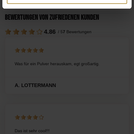
N/B
Bewertungen von zufriedenen Kunden
4.86
/ 5
7
Bewertungen
Was für ein Pulver herauskam, egt großartig.
A. LOTTERMANN
Das ist sehr cool!!!