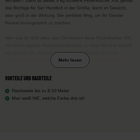
verraten? Dann ist dieser 5 kg schwere Feuerlöscher XXL genau
das Richtige für Sie! Handlich in der Größe, leicht im Gewicht,
aber groß in der Wirkung. Der perfekte Weg, um Ihr Gender
Reveal unvergesslich zu machen.
Aber das ist nicht alles, was Sie können diese Feuerlöscher XXL
mit Ihrem eigenen Text personalisieren, so dass Sie eine wirklich
einzigartige ein. Machen Sie Ihr Gender Reveal zu einem
Mehr lesen
unvergesslichen Erlebnis und verblüffen Sie alle mit diesem
beeindruckenden Gender Reveal Feuerlöscher XXL!
Vorteile und Nachteile
Warum den Gender Reveal Feuerlöscher XXL wählen?
Reichweite bis zu 8-10 Meter
Spektakuläre Puderwolke: Wählen Sie zwischen Rosa oder
Man weiß NIE, welche Farbe drin ist!
Blau und überraschen Sie alle mit einer beeindruckenden
Wolke, die das Geschlecht Ihres Babys verrät.
Umweltfreundlich: Das Pulver besteht zu 99 % aus
Maisstärke und zu 1 % aus Lebensmittelfarbe, sicher und
umweltfreundlich.