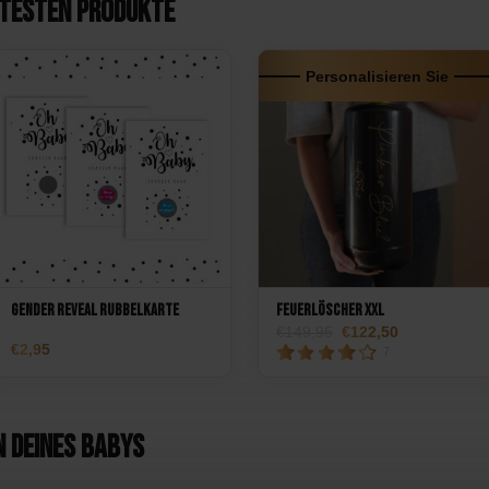
btesten Produkte
Personalisieren Sie
Gender Reveal Rubbelkarte
Feuerlöscher XXL
149,95
122,50
2,95
7
n deines Babys