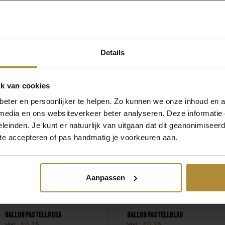
enbaby ist die Farbe unserer Enthüllungsprodukte rosa. Blau wählen S
erwarten. Unsere Konfettikanonen und Rauchbomben sind jedoch von
echtsneutral. Erst wenn sie explodieren, wird klar, welches Geschlecht 
e Atmosphäre zu schaffen, ist es schön, wenn du deinen Partyraum mit
Details
ns dekorierst. So wird besonders deutlich, worum es heute geht. Welc
haben? Rosa Luftballons für ein Mädchen und blaue für einen Jungen.
k van cookies
eter en persoonlijker te helpen. Zo kunnen we onze inhoud en a
 media en ons websiteverkeer beter analyseren. Deze informati
leinden. Je kunt er natuurlijk van uitgaan dat dit geanonimiseerd 
 te accepteren of pas handmatig je voorkeuren aan.
Aanpassen
Ballon Pastellrosa
Ballon Pastellblau
0,15
0,15
Von
Von