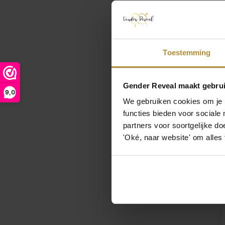
Für ein Mädch
einen Jungen 
gesehen geschl
Um zusätzlich
Toestemming
rosa Luftballo
wird Ihr Baby 
Gender Reveal maakt gebrui
9,0
We gebruiken cookies om je b
functies bieden voor sociale
partners voor soortgelijke doe
'Oké, naar website' om alles