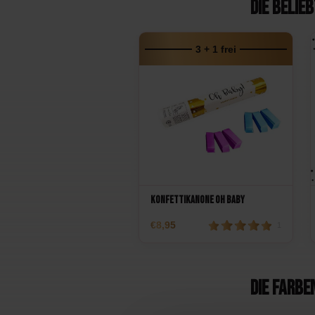
Die belie
3 + 1 frei
Konfettikanone Oh Baby
8,95
1
Die Farbe