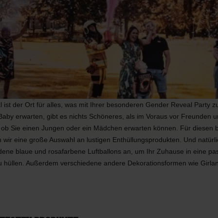
chen
Spiele
Luftballons
erwerk
Tischdekoration
Einladungen & Schilder
Geschenke
Vermietung
Tischdekoration
ist der Ort für alles, was mit Ihrer besonderen Gender Reveal Party zu
Baby erwarten, gibt es nichts Schöneres, als im Voraus vor Freunden 
 ob Sie einen Jungen oder ein Mädchen erwarten können. Für diesen
wir eine große Auswahl an lustigen Enthüllungsprodukten. Und natürlic
dene blaue und rosafarbene Luftballons an, um Ihr Zuhause in eine p
 hüllen. Außerdem verschiedene andere Dekorationsformen wie Girla