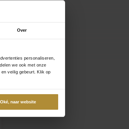
ie, wenn Sie
 außen
es ist.
 blauen und
Over
hes Geschlecht
dvertenties personaliseren,
e delen we ook met onze
en veilig gebeurt. Klik op
Oké, naar website