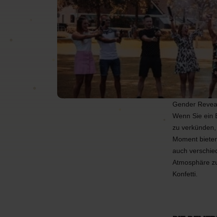
Pulverkanonen
Ku
Feuerlöschgeräte
Feu
Luftballons
Gender Reveal 
Wenn Sie ein 
zu verkünden,
Moment bieten 
auch verschie
Atmosphäre zu
Konfetti.