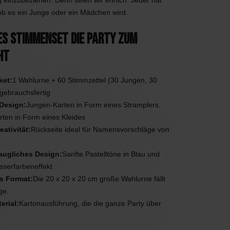
 einzubeziehen. Denn seien wir ehrlich: Jeder hat
Anruf 085 - 2007 595
ob es ein Junge oder ein Mädchen wird.
Wir helfen Ihnen
Anruf 085 - 2007 595
Anruf 085 - 2007 595
gerne
Wir helfen Ihnen
Wir helfen Ihnen
s Stimmenset die Party zum
gerne
gerne
ht
Mail an uns
Antwort innerhalb
Mail an uns
Mail an uns
eines Arbeitstages
Antwort innerhalb
Antwort innerhalb
ket:
1 Wahlurne + 60 Stimmzettel (30 Jungen, 30
eines Arbeitstages
eines Arbeitstages
gebrauchsfertig
App uns
 Design:
Jungen-Karten in Form eines Stramplers,
Praktisch, oder?
App uns
App uns
ten in Form eines Kleides
Praktisch, oder?
Praktisch, oder?
ativität:
Rückseite ideal für Namensvorschläge von
augliches Design:
Sanfte Pastelltöne in Blau und
sserfarbeneffekt
s Format:
Die 20 x 20 x 20 cm große Wahlurne fällt
ge.
erial:
Kartonausführung, die die ganze Party über