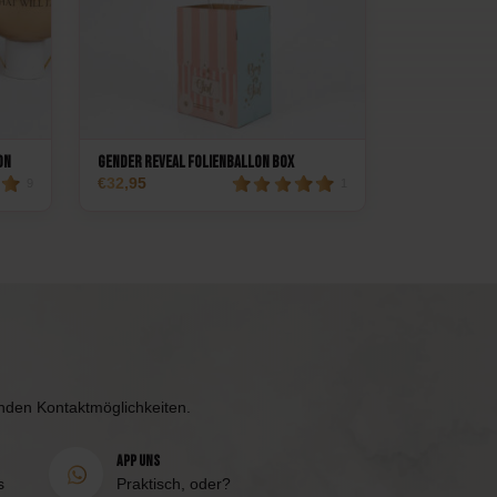
on
Gender Reveal Folienballon Box
32,95
9
1
enden Kontaktmöglichkeiten.
App uns
s
Praktisch, oder?