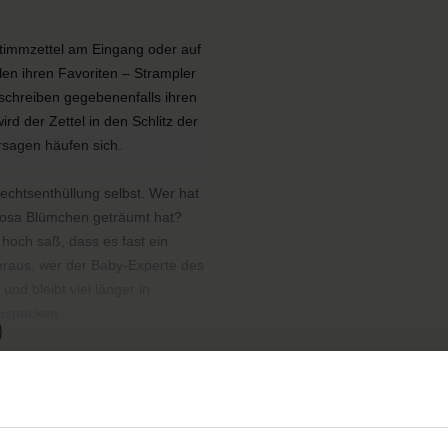
Stimmzettel am Eingang oder auf
en ihren Favoriten – Strampler
schreiben gegebenenfalls ihren
d der Zettel in den Schlitz der
rsagen häufen sich.
htsenthüllung selbst. Wer hat
n rosa Blümchen geträumt hat?
hoch saß, dass es fast ein
eraus, wer der Baby-Experte des
und bleibt viel länger in
uspacken.
schläge auf der Rückseite.
liche Sammlung von Vornamen von