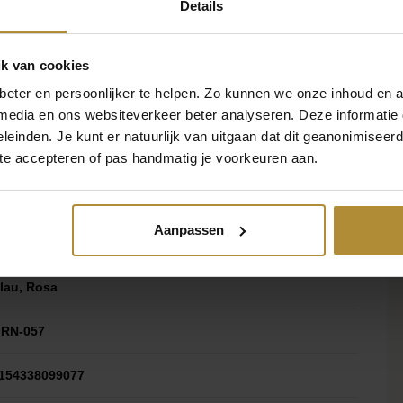
Details
is urkomisch kreativ – man weiß
wanzig Jahren blättern Sie solche
k van cookies
veal-Thema. Ob Sie sich nun für
eter en persoonlijker te helpen. Zo kunnen we onze inhoud en a
mbination davon entscheiden:
 media en ons websiteverkeer beter analyseren. Deze informati
m verspielten Design passt
leinden. Je kunt er natuurlijk van uitgaan dat dit geanonimiseerd 
0 x 20 x 20 cm
 das gewisse Extra, ohne
 te accepteren of pas handmatig je voorkeuren aan.
 Stück
Aanpassen
appe
siv zu sein. Die Gäste möchten
eses Abstimmungsset gibt ihnen
lau, Rosa
erledigt und – was noch wichtiger
s besonderen Moments zu sein. Und
RN-057
ettbewerb?
154338099077
ett machen