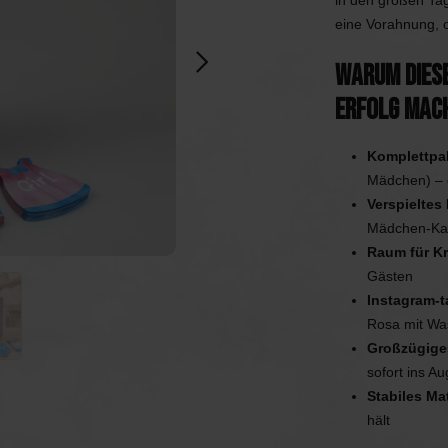
in den großen Tag
chen
Spiele
Luftballons
eine Vorahnung, 
Warum diese
erwerk
Tischdekoration
Einladungen & Schilder
Erfolg mac
Geschenke
Vermietung
Komplettpa
Mädchen) – 
Tischdekoration
Verspieltes
Mädchen-Kar
Raum für Kre
Gästen
Instagram-t
Rosa mit Wa
Großzügige
sofort ins Au
Stabiles Mat
hält