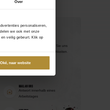
Over
dvertenties personaliseren,
Kontaktieren Sie uns direkt
e delen we ook met onze
en veilig gebeurt. Klik op
Besuchen Sie die
Seite des
Kundendienstes
oder erreichen Sie uns
über die folgenden Kontaktmöglichkeiten.
Oké, naar website
Anruf 085 - 2007 595
Wir helfen Ihnen gerne
Mail an uns
Antwort innerhalb eines
Arbeitstages