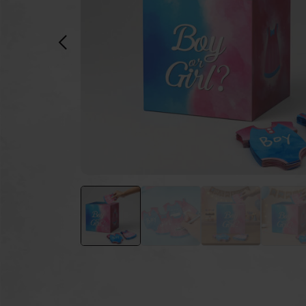
Pulverkanonen
Ku
Feuerlöschgeräte
Feu
Luftballons