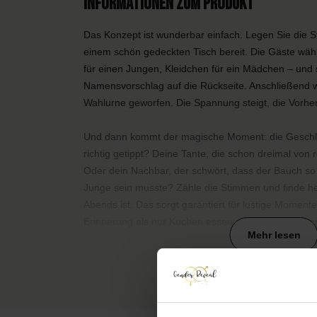
Informationen zum Produkt
Das Konzept ist wunderbar einfach. Legen Sie die 
einem schön gedeckten Tisch bereit. Die Gäste wähl
für einen Jungen, Kleidchen für ein Mädchen – und 
Namensvorschlag auf die Rückseite. Anschließend wir
Wahlurne geworfen. Die Spannung steigt, die Vorhe
Und dann kommt der magische Moment: die Geschlec
richtig getippt? Deine Tante, die schon dreimal vo
Oder dein Nachbar, der schwört, dass der Bauch so 
Junge sein musste? Zähle die Stimmen und finde h
Abends ist. Das sorgt garantiert für lustige Momente 
Erinnerung als nur Kuchen essen und Geschenke a
Mehr lesen
Mehr als nur Stimmen
Was macht dieses Set so besonders? Die Namensvor
Plötzlich haben Sie als werdende Eltern eine nied