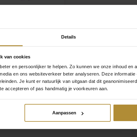
ettikanone Oh Baby
5
1
Details
k van cookies
eter en persoonlijker te helpen. Zo kunnen we onze inhoud en a
 media en ons websiteverkeer beter analyseren. Deze informati
leinden. Je kunt er natuurlijk van uitgaan dat dit geanonimiseerd 
 te accepteren of pas handmatig je voorkeuren aan.
,3 kg
Aanpassen
ch möchte beide Farben erhalten, Boy, Girl