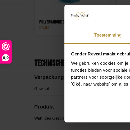
Pulverkanone Oh Baby
Konf
9,95
8,9
3
Toestemming
Gender Reveal maakt gebrui
9,0
Technische Daten
We gebruiken cookies om je b
functies bieden voor sociale
Verpackung
partners voor soortgelijke doe
'Oké, naar website' om alles
Gewicht
0
Produkt
Wahl des Geschlechts
I