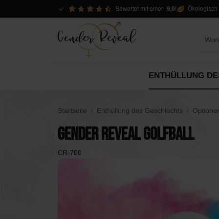
Bewertet mit einer
9,0
!
Ökologisch 
ENTHÜLLUNG DE
Optionen aufdecken
Pakete
Dekor
Startseite
Enthüllung des Geschlechts
Optione
Dekorationen
Gender Reveal Golfball
Pakete
Spo
Pakete
Slingers
CR-700
Mietoptionen
DIY
Konfettikanonen
Piñ