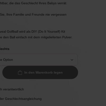
Anruf 085 - 2007 595
chtbar, die das Geschlecht Ihres Babys verrät.
Wir helfen Ihnen
Anruf 085 - 2007 595
Anruf 085 - 2007 595
gerne
Wir helfen Ihnen
Wir helfen Ihnen
Sie, Ihre Familie und Freunde nie vergessen
gerne
gerne
Mail an uns
Antwort innerhalb
Mail an uns
Mail an uns
l Golfball wird als DIY (Do It Yourself) Kit
eines Arbeitstages
Antwort innerhalb
Antwort innerhalb
Sie den Ball einfach mit dem mitgelieferten Pulver.
eines Arbeitstages
eines Arbeitstages
App uns
lechts
Praktisch, oder?
App uns
App uns
Praktisch, oder?
Praktisch, oder?
In den Warenkorb legen
h verantwortlich
 der Geschlechtsangleichung