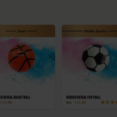
Deal
Heiße Sache
er Reveal Basketball
Gender Reveal Football
19,95
21,95
Von