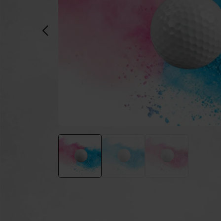
Pulverkanonen
Ku
Feuerlöschgeräte
Feu
Luftballons