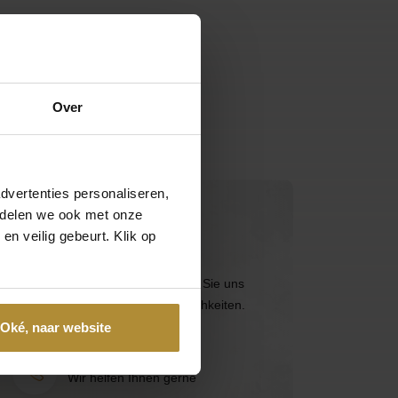
Over
dvertenties personaliseren,
e delen we ook met onze
Kontaktieren Sie uns direkt
en veilig gebeurt. Klik op
Besuchen Sie die
Seite des
Kundendienstes
oder erreichen Sie uns
über die folgenden Kontaktmöglichkeiten.
Oké, naar website
Anruf 085 - 2007 595
Wir helfen Ihnen gerne