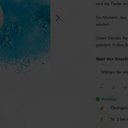
chen
Spiele
Luftballons
wird die Farbe si
Ein Moment, den 
erwerk
Tischdekoration
Einladungen & Schilder
werden.
Unser Gender Revea
Geschenke
Vermietung
geliefert. Füllen 
Tischdekoration
Wahl des Gesch
Vorrätig
Ökologisc
Nr. 1 bei