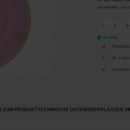
für Sie! Dieses Se
chen
Spiele
Luftballons
verwandeln, von 
erwerk
Tischdekoration
Einladungen & Schilder
Vorrätig
Geschenke
Vermietung
Ökologisc
Nr. 1 bei
Tischdekoration
Ausstellu
N ZUM PRODUKT
TECHNISCHE DATEN
HINTERLASSEN SI