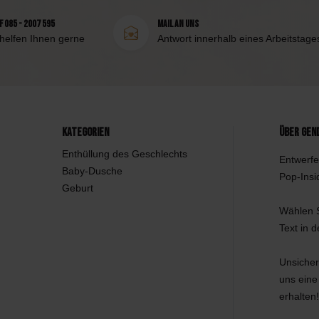
 085 - 2007 595
Mail an uns
 helfen Ihnen gerne
Antwort innerhalb eines Arbeitstage
Kategorien
Über Gen
Enthüllung des Geschlechts
Entwerfe
Baby-Dusche
Pop-Insi
Geburt
Wählen S
Text in 
Unsicher
uns eine
erhalten!