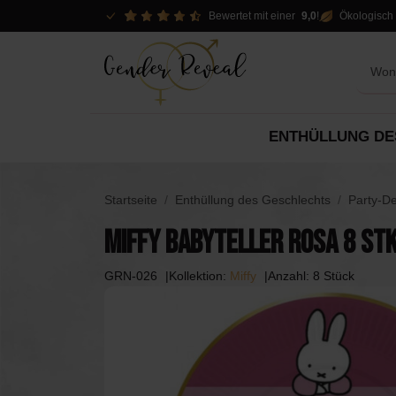
Bewertet mit einer
9,0
!
Ökologisch 
ENTHÜLLUNG DE
Optionen aufdecken
Pakete
Dekor
Startseite
Enthüllung des Geschlechts
Party-D
Dekorationen
Miffy Babyteller Rosa 8 Stk
Pakete
Spo
Pakete
Slingers
GRN-026
Kollektion:
Miffy
Anzahl: 8 Stück
Mietoptionen
DIY
Konfettikanonen
Piñ