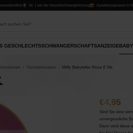
verantwortlich
Nr. 1 bei der Geschlechtsangleichung
Ausstellungsraum in 
S GESCHLECHTS
SCHWANGERSCHAFTSANZEIGE
BABY
ation
Party-Dekorationen
Alles für
ekorationen
Tischdekoration
Miffy Babyteller Rosa 8 Stk.
Geschenke
Tischdekoration
Süßigkeiten &
.
rt
Luftballons
Jungen
An
Leckereien
Luftballons
Slingers
Slingers
Mädchen
4,95
Sind Sie eine wer
atas
Einladungen & Schilder
Dekoration
Unisex
unvergessliche B
Dann sind diese s