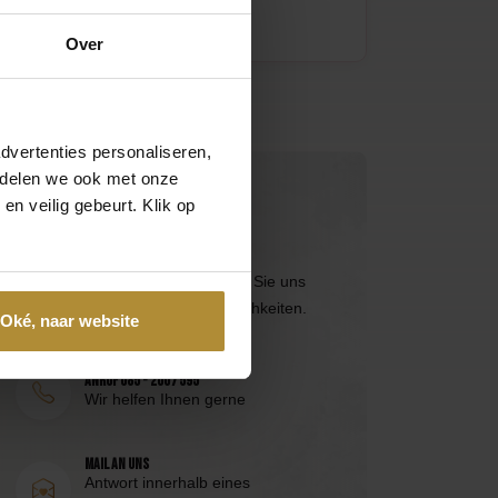
Miffy Baby Girlande Blau
7,50
Over
dvertenties personaliseren,
e delen we ook met onze
Kontaktieren Sie uns direkt
en veilig gebeurt. Klik op
Besuchen Sie die
Seite des
Kundendienstes
oder erreichen Sie uns
über die folgenden Kontaktmöglichkeiten.
Oké, naar website
Anruf 085 - 2007 595
Wir helfen Ihnen gerne
Mail an uns
Antwort innerhalb eines