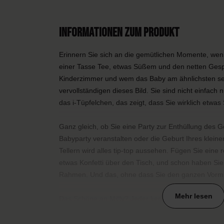
Informationen zum Produkt
Erinnern Sie sich an die gemütlichen Momente, wenn
einer Tasse Tee, etwas Süßem und den netten Ge
Kinderzimmer und wem das Baby am ähnlichsten sein
vervollständigen dieses Bild. Sie sind nicht einfach n
das i-Tüpfelchen, das zeigt, dass Sie wirklich etw
Ganz gleich, ob Sie eine Party zur Enthüllung des G
Babyparty veranstalten oder die Geburt Ihres klein
Tellern wird alles tip-top aussehen. Fügen Sie eine r
etwas Konfetti über den Tisch, und schon haben Si
Rahmen. Und das, ohne dass Sie den ganzen Vormi
Mehr lesen
Das Schöne an Miffy? Jeder kennt sie. Von der Groß
sie weckt bei allen warme Erinnerungen. Dieses ver
was Sie sich für einen so besonderen Moment wünsch