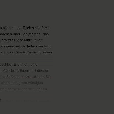
 alle um den Tisch sitzen? Mit
sprächen über Babynamen, das
 wird? Diese Miffy-Teller
ur irgendwelche Teller - sie sind
as Schönes daraus gemacht haben.
eschlechts planen, eine
en Mädchens feiern, mit diesen
osa Serviette hinzu, streuen Sie
e einen Instagram-würdigen
ttag damit zugebracht haben.
mutter bis zur besten Freundin -
bindende Gefühl ist genau das,
en. Diese Teller sind stabil