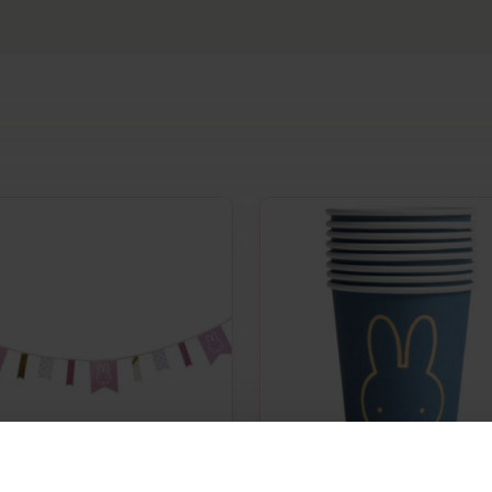
Snacks, aber man muss sie
ietten und -Bechern für einen
hängen Sie eine fröhliche
n. Kein Stress, keine Aufregung -
en Menschen, die Sie lieben.
len sich hochwertig an, ohne
Teller voller Leckereien durch
n Boden fällt? Kein kaputtes
lern Pink wird Ihr Tisch im