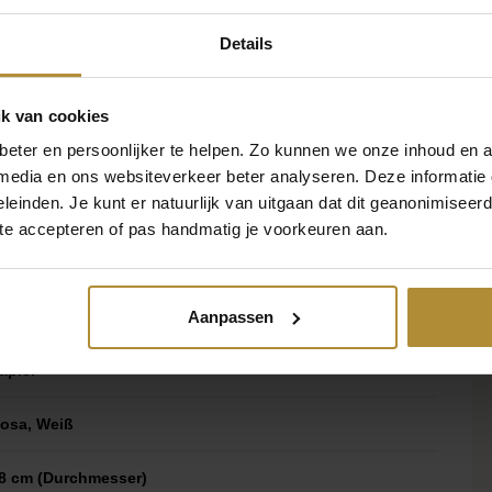
kaufswagen und sorgen Sie auf
 Baby Girlande Rosa
Miffy Baby Cups Blau 8 Stück
sphäre, die alle genießen
0
4,50
Details
ne stressfreie Party. Bestellen
plimente!
k van cookies
eter en persoonlijker te helpen. Zo kunnen we onze inhoud en a
 media en ons websiteverkeer beter analyseren. Deze informati
leinden. Je kunt er natuurlijk van uitgaan dat dit geanonimiseerd 
 te accepteren of pas handmatig je voorkeuren aan.
iffy
 Einheiten
Aanpassen
apier
osa, Weiß
8 cm (Durchmesser)