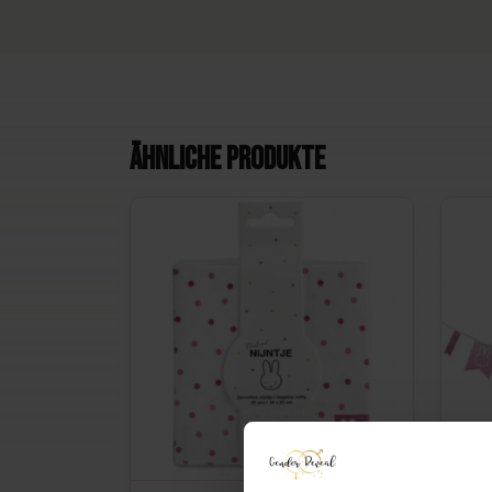
genug für ein Stück Kuchen oder ein paar leckere 
danach einfach wegwerfen. Praktisch, nicht wahr?
So wird es eine unvergessliche Party
Ähnliche Produkte
Kombinieren Sie die Teller mit passenden Miffy-Serv
kompletten Look. Fügen Sie rosa Luftballons hinzu, 
Girlande auf, und Ihre Party wird so schick aussehe
genießen Sie einfach diesen schönen Moment mit d
Die Schilder sind leicht, aber nicht zu dünn. Sie füh
sofort durchzuhängen. Perfekt, wenn man mit einem 
das Haus läuft. Und wenn einer versehentlich auf de
Geschirr, einfach einen neuen Teller holen.
Jetzt bestellen und gemeinsam feiern
Warum noch länger warten? Mit diesen Miffy Baby Tel