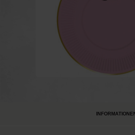
Pulverkanonen
Ku
Feuerlöschgeräte
Feu
Luftballons
INFORMATIONE