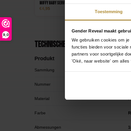
Handumdrehen festlich. Legen Sie sie in Ihren Ein
Miffy Baby Servietten Rosa 20 Stk.
Miffy
einen Schlag für eine unbeschwerte, fröhliche Atmo
4,95
7,5
Toestemming
werden. Denn seien wir mal ehrlich: Sie verdienen ei
Sie noch heute und machen Sie sich bereit für Kom
Gender Reveal maakt gebrui
9,0
We gebruiken cookies om je b
Technische Daten
functies bieden voor sociale
partners voor soortgelijke doe
Produkt
'Oké, naar website' om alles
Sammlung
M
Nummer
8
Material
P
Farbe
R
Abmessungen
1