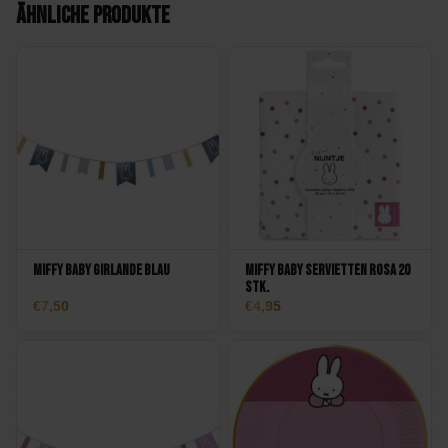
Ähnliche Produkte
Und jetzt können Sie das an Ihr eigenes kleines Wunder
weitergeben.
Praktisch und niedlich
Einwegbecher klingen vielleicht nicht sexy, aber denken Sie an
die Bequemlichkeit. Nach all den Vorbereitungen, nach der
Dekoration Ihres Hauses, nach dem Arrangieren von Snacks und
Getränken möchten Sie sich nach der Veranstaltung einfach nur
entspannen können. Keine Berge von Geschirr, keine Hektik.
Genießen Sie einfach den Moment und die Erinnerungen.
Miffy Baby Girlande Blau
Miffy Baby Servietten Rosa 20
Stk.
Die Becher sind aus stabilem Karton, so dass Sie sich keine
7,50
4,95
Sorgen machen müssen, dass sie durchnässen oder reißen. Egal
ob Sie Kaffee, Tee, Softdrinks oder einen festlichen Saft
einschenken, diese Becher halten alles aus. Und mit acht Stück in
einer Packung haben Sie genug für eine gemütliche Runde.
Kombinieren und Feiern