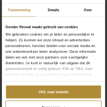
Material
Toestemming
Details
Over
Papier
Gender Reveal maakt gebruik van cookies
Farbe
Rosa
We gebruiken cookies om je beter en persoonlijker te
helpen. Zo kunnen we onze inhoud en advertenties
Inhalt
personaliseren, functies bieden voor sociale media en
250 ml
ons websiteverkeer beter analyseren. Deze informatie
delen we ook met onze partners voor soortgelijke
doeleinden. Je kunt er natuurlijk van uitgaan dat dit
SKU
geanonimiseerd en veilig gebeurt. Klik op 'Oké, naar
GRN-029
website' om alles te accepteren of pas handmatig je
voorkeuren aan.
EAN
6154345630690
Oké, naar website
Hinterlassen Sie Ihre Meinung
Eine Bewertung hinterlassen