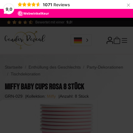
×
1071
Reviews
9,0
Ökologisch verantwortlich
Startseite
Enthüllung des Geschlechts
Party-Dekorationen
Tischdekoration
Miffy Baby Cups Rosa 8 Stück
GRN-029
Kollektion:
Miffy
Anzahl: 8 Stück