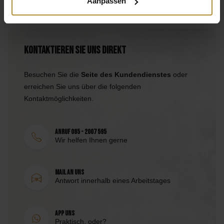
Aanpassen
Kontaktieren Sie uns direkt
Besuchen Sie die
Seite des Kundendienstes
oder
erreichen Sie uns über die folgenden
Kontaktmöglichkeiten.
Anruf 085 - 2007 595
Wir helfen Ihnen gerne
Mail an uns
Antwort innerhalb eines Arbeitstages
App uns
Praktisch, oder?