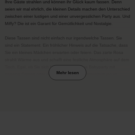
Ihre Gäste strahlen und können ihr Glück kaum fassen. Denn
seien wir mal ehrlich, die kleinen Details machen den Unterschied
zwischen einer lustigen und einer unvergesslichen Party aus. Und
Miffy? Die ist ein Garant für Gemütlichkeit und Nostalgie.
Diese Tassen sind nicht einfach nur irgendwelche Tassen. Sie
sind ein Statement. Ein fröhlicher Hinweis auf die Tatsache, dass
Sie ein kleines Mädchen erwarten oder feiern. Das zarte Rosa
strahlt Wärme aus und schafft eine festliche Atmosphäre auf dem
Tisch. Egal, ob Sie sich für eine aufwändige Babyparty mit
Mehr lesen
zwanzig Gästen oder eine intime Geschlechtsenthüllung im
engsten Familienkreis entscheiden, diese Tassen passen zu
allem.
Das Schöne an Miffy ist, dass jeder dieses süße Häschen kennt
und liebt. Von jung bis alt, jeder bekommt beim Anblick dieses
vertrauten Gesichts ein Lächeln ins Gesicht. Es weckt
Erinnerungen an die eigene Kindheit, an die Bücher, die einem
vorgelesen wurden, an die erste Begegnung mit Bilderbüchern.