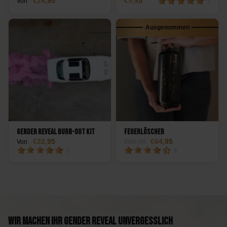
24,95
9,95
Von
3
Ausgenommen
Gender Reveal Burn-Out Kit
Feuerlöscher
22,95
89,95
64,95
Von
2
8
Wir machen Ihr Gender Reveal unvergesslich