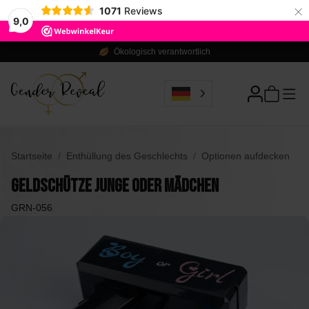
×
1071
Reviews
9,0
Ökologisch verantwortlich
Startseite
Enthüllung des Geschlechts
Optionen aufdecken
Geldschütze Junge oder Mädchen
GRN-056