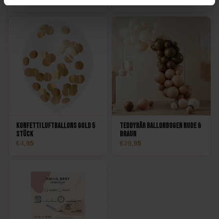
Konfetti Luftballons Gold 5
Teddybär Ballonbogen Nude &
Stück
Braun
4,95
29,95