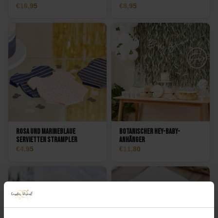
16,95
8,95
Rosa und marineblaue
Botanischer Hey-Baby-
Servietten Strampler
Anhänger
4,95
11,80