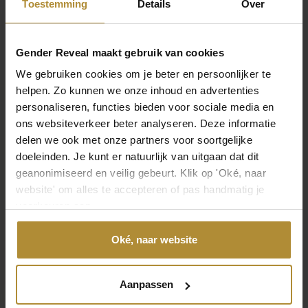
Toestemming
Details
Over
Gender Reveal maakt gebruik van cookies
We gebruiken cookies om je beter en persoonlijker te
Hallo Baby Big Sister Ballon
Hallo Baby Servietten
helpen. Zo kunnen we onze inhoud en advertenties
7,95
4,99
personaliseren, functies bieden voor sociale media en
ons websiteverkeer beter analyseren. Deze informatie
delen we ook met onze partners voor soortgelijke
doeleinden. Je kunt er natuurlijk van uitgaan dat dit
geanonimiseerd en veilig gebeurt. Klik op 'Oké, naar
website' om alles te accepteren of pas handmatig je
voorkeuren aan.
Oké, naar website
Ballonpaket Junge oder
Ballonpaket Kleine
Mädchen?
Schwester oder kleiner
Aanpassen
Bruder
9,95
9,95