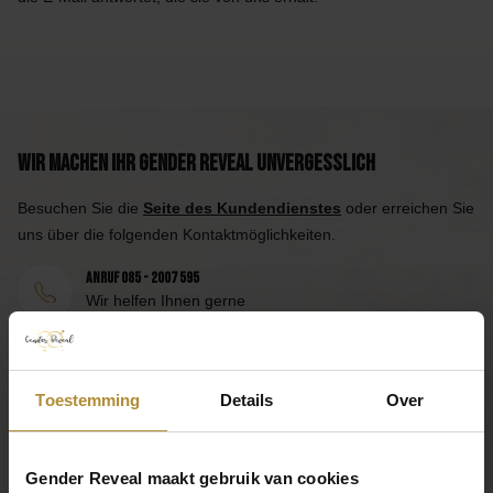
Wir machen Ihr Gender Reveal unvergesslich
Besuchen Sie die
Seite des Kundendienstes
oder erreichen Sie
uns über die folgenden Kontaktmöglichkeiten.
Anruf 085 - 2007 595
Wir helfen Ihnen gerne
Mail an uns
Antwort innerhalb eines Arbeitstages
App uns
Toestemming
Details
Over
Praktisch, oder?
Gender Reveal maakt gebruik van cookies