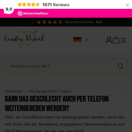
×
1071
Reviews
9,0
Bewertet mit einer
9,0
!
Startseite
Häufig gestellte Fragen
Kann das Geschlecht auch per Telefon
weitergegeben werden?
Nein, ein Geschlecht kann nur weitergegeben werden, wenn die
von Ihnen bei der Bestellung angegebene Vertrauensperson auf
die E-Mail antwortet, die sie von uns erhält.