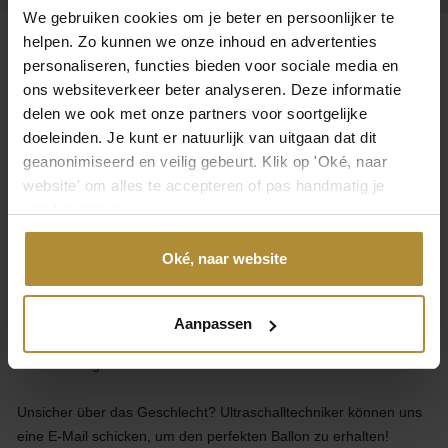
We gebruiken cookies om je beter en persoonlijker te
helpen. Zo kunnen we onze inhoud en advertenties
personaliseren, functies bieden voor sociale media en
Kundenbetreuung
ons websiteverkeer beter analyseren. Deze informatie
delen we ook met onze partners voor soortgelijke
Kategorien
doeleinden. Je kunt er natuurlijk van uitgaan dat dit
geanonimiseerd en veilig gebeurt. Klik op 'Oké, naar
Über Gender Reveal
website' om alles te accepteren of pas handmatig je
voorkeuren aan.
Über GenderReveal.de
Oké, naar website
Entwerfen Sie Ihren eigenen einzigartigen Gender Reveal Pop-
Inside- oder Pick & Mix-Ballon.
Aanpassen
Wählen Sie den Inhalt aus und fügen Sie einen persönlichen Text
in den verfügbaren Textfarben hinzu.
Unsicher über das Geschlecht? Ultraschalltechniker können uns
eine E-Mail schicken, um den perfekten Ballon zu erhalten!