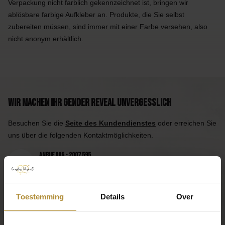
Verpackung nicht farblich gekennzeichnet ist, bringen wir
ablösbare farbige Aufkleber an. Produkte, die Sie selbst
zubereiten müssen, sind immer mit einer Farbe versehen, also
nicht anonym erhältlich.
Wir machen Ihr Gender Reveal unvergesslich
Besuchen Sie die
Seite des Kundendienstes
oder erreichen Sie
uns über die folgenden Kontaktmöglichkeiten.
Anruf 085 - 2007 595
Wir helfen Ihnen gerne
Mail an uns
Antwort innerhalb eines Arbeitstages
Toestemming
Details
Over
App uns
Praktisch, oder?