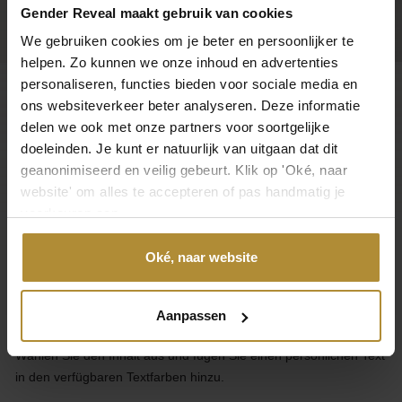
Gender Reveal maakt gebruik van cookies
We gebruiken cookies om je beter en persoonlijker te
helpen. Zo kunnen we onze inhoud en advertenties
personaliseren, functies bieden voor sociale media en
ons websiteverkeer beter analyseren. Deze informatie
Kundenbetreuung
delen we ook met onze partners voor soortgelijke
doeleinden. Je kunt er natuurlijk van uitgaan dat dit
Kategorien
geanonimiseerd en veilig gebeurt. Klik op 'Oké, naar
website' om alles te accepteren of pas handmatig je
Über Gender Reveal
voorkeuren aan.
Über GenderReveal.de
Oké, naar website
Entwerfen Sie Ihren eigenen einzigartigen Gender Reveal Pop-
Inside- oder Pick & Mix-Ballon.
Aanpassen
Wählen Sie den Inhalt aus und fügen Sie einen persönlichen Text
in den verfügbaren Textfarben hinzu.