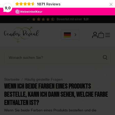
×
1071
Reviews
9,0
Bewertet mit einer
9,0
!
Startseite
Häufig gestellte Fragen
Wenn ich beide Farben eines Produkts
bestelle, kann ich dann sehen, welche Farbe
enthalten ist?
Wenn Sie beide Farben eines Produkts bestellen und die