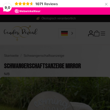
×
1071
Reviews
9,0
Ökologisch verantwortlich
Startseite
Schwangerschaftsanzeige
Schwangerschaftsanzeige Mirror
N/B