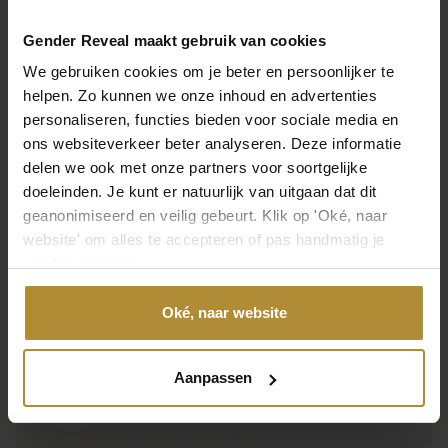
Abmessungen
20 cm
Gender Reveal maakt gebruik van cookies
Mehr anzeigen
We gebruiken cookies om je beter en persoonlijker te
Hinterlassen Sie Ihre Meinung
Material
helpen. Zo kunnen we onze inhoud en advertenties
Spiegel
personaliseren, functies bieden voor sociale media en
Eine Bewertung hinterlassen
ons websiteverkeer beter analyseren. Deze informatie
Inhalt
delen we ook met onze partners voor soortgelijke
1 Stück
doeleinden. Je kunt er natuurlijk van uitgaan dat dit
geanonimiseerd en veilig gebeurt. Klik op 'Oké, naar
Kontaktieren Sie uns direkt
Marke
website' om alles te accepteren of pas handmatig je
Geschlechtsenthüllung
voorkeuren aan.
Besuchen Sie die
Seite des Kundendienstes
oder
erreichen Sie uns über die folgenden
Spiegel
Oké, naar website
Kontaktmöglichkeiten.
Baby on the way, Coming soon, Eigen ontwerp, Baby
Achternaam
Aanpassen
Anruf 085 - 2007 595
SKU
Wir helfen Ihnen gerne
N/B