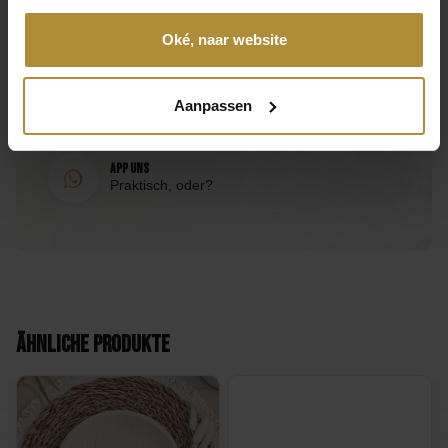
Anruf 085 - 2007 595
Wir helfen Ihnen gerne
Oké, naar website
Mail an uns
Antwort innerhalb eines Arbeitstages
Aanpassen
App uns
Praktisch, oder?
Ähnliche Produkte