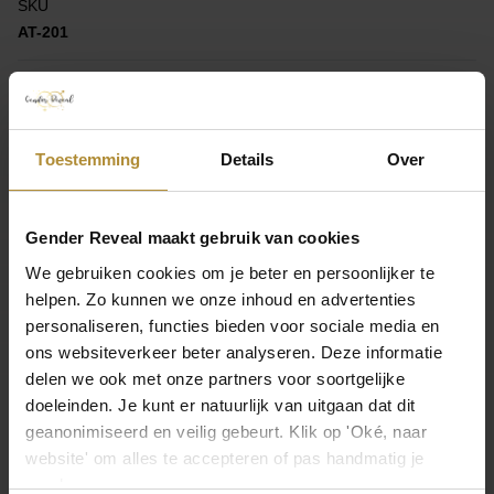
SKU
AT-201
EAN
8998340153475
Hinterlassen Sie Ihre Meinung
Toestemming
Details
Over
Eine Bewertung hinterlassen
Gender Reveal maakt gebruik van cookies
We gebruiken cookies om je beter en persoonlijker te
helpen. Zo kunnen we onze inhoud en advertenties
Kontaktieren Sie uns direkt
personaliseren, functies bieden voor sociale media en
ons websiteverkeer beter analyseren. Deze informatie
Besuchen Sie die
Seite des Kundendienstes
oder
delen we ook met onze partners voor soortgelijke
erreichen Sie uns über die folgenden
doeleinden. Je kunt er natuurlijk van uitgaan dat dit
Kontaktmöglichkeiten.
geanonimiseerd en veilig gebeurt. Klik op 'Oké, naar
website' om alles te accepteren of pas handmatig je
voorkeuren aan.