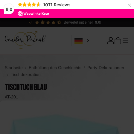
×
1071
Reviews
9,0
Ökologisch verantwortlich
Startseite
Enthüllung des Geschlechts
Party-Dekorationen
Tischdekoration
Tischtuch Blau
AT-201