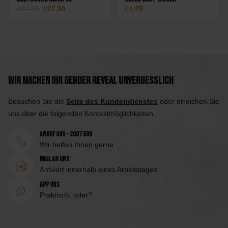
Oorspronkelijke
Huidige
34,95
27,50
4,95
prijs
prijs
was:
is:
34,95.
27,50.
Wir machen Ihr Gender Reveal unvergesslich
Besuchen Sie die
Seite des Kundendienstes
oder erreichen Sie
uns über die folgenden Kontaktmöglichkeiten.
Anruf 085 - 2007 595
Wir helfen Ihnen gerne
Mail an uns
Antwort innerhalb eines Arbeitstages
App uns
Praktisch, oder?