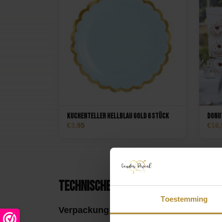
Kuchenteller Hellblau Gold 6 Stück
Donu
3,95
16,
Technische Daten
Toestemming
Verpackung