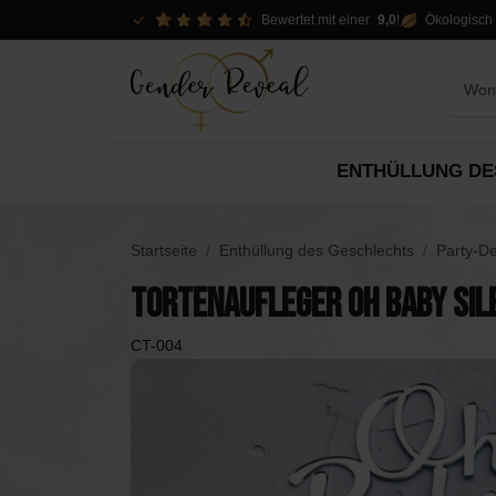
Bewertet mit einer
9,0
!
Ökologisch 
ENTHÜLLUNG DE
Optionen aufdecken
Pakete
Dekor
Startseite
Enthüllung des Geschlechts
Party-D
Dekorationen
Tortenaufleger Oh Baby Sil
Pakete
Spo
Pakete
Slingers
CT-004
Mietoptionen
DIY
Konfettikanonen
Piñ