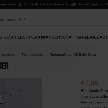
verantwortlich
Nr. 1 bei der Geschlechtsangleichung
Ausstellungsraum in 
S GESCHLECHTS
SCHWANGERSCHAFTSANZEIGE
BABY
ation
Party-Dekorationen
Alles für
ekorationen
Tischdekoration
Tortenaufleger Oh Baby Silber
Geschenke
Tischdekoration
Süßigkeiten &
ber
rt
Luftballons
Jungen
An
Leckereien
Luftballons
Slingers
Slingers
Mädchen
7,95
Eine Gender Revea
atas
Einladungen & Schilder
Dekoration
Unisex
Ihres Babys währ
Aber mit diesem 