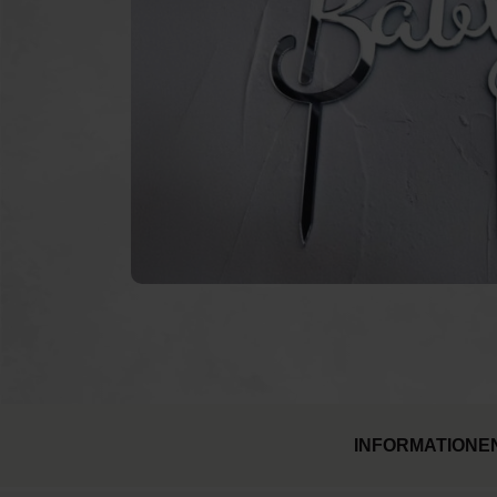
Pulverkanonen
Ku
Feuerlöschgeräte
Feu
Luftballons
INFORMATIONE