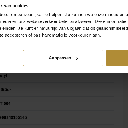
,01 kg
k van cookies
eter en persoonlijker te helpen. Zo kunnen we onze inhoud en a
8 × 10 cm
 media en ons websiteverkeer beter analyseren. Deze informati
leinden. Je kunt er natuurlijk van uitgaan dat dit geanonimiseerd 
 te accepteren of pas handmatig je voorkeuren aan.
7,5 cm
Aanpassen
ilber
cryl
 Stück
T-004
998340155165