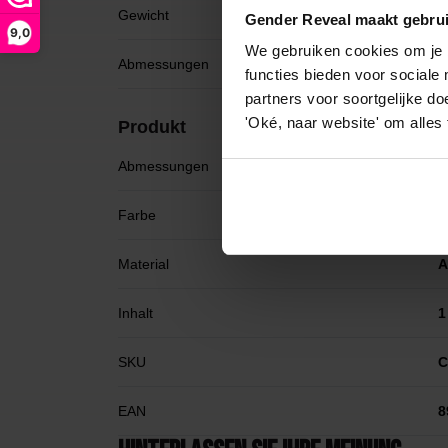
Gewicht
0
Gender Reveal maakt gebrui
9,0
We gebruiken cookies om je b
Abmessungen
1
functies bieden voor sociale
partners voor soortgelijke doe
'Oké, naar website' om alles
Produkt
Abmessungen
1
Farbe
S
Material
A
Inhalt
1
SKU
C
EAN
8