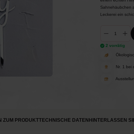
einem echten Hing
chen
Spiele
Luftballons
Sahnehäubchen auf
Leckerei ein schi
erwerk
Tischdekoration
Einladungen & Schilder
Geschenke
Vermietung
2 vorrätig
Ökologisc
Tischdekoration
Nr. 1 bei
Ausstellu
N ZUM PRODUKT
TECHNISCHE DATEN
HINTERLASSEN SI