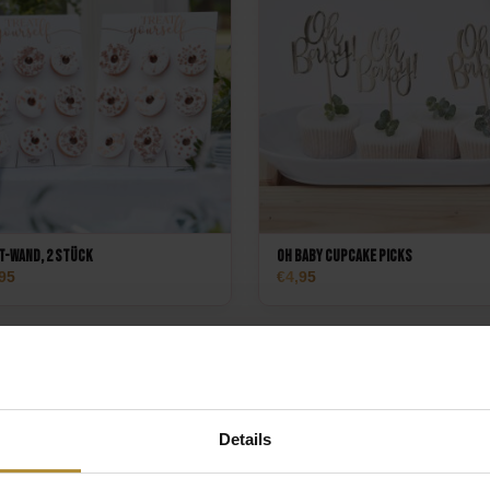
t-Wand, 2 Stück
Oh Baby Cupcake Picks
95
4,95
Details